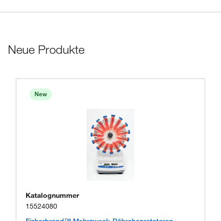
Neue Produkte
New
Katalognummer
15524080
Fisherbrand™ Mehrzweck-Röhrchenrotatoren