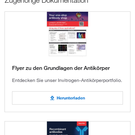
Zugehörige Dokumentation
Flyer zu den Grundlagen der Antikörper
Entdecken Sie unser Invitrogen-Antikörperportfolio.
Herunterladen