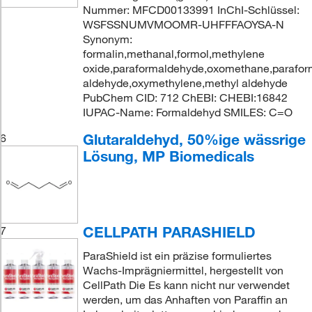
Nummer: MFCD00133991 InChI-Schlüssel:
WSFSSNUMVMOOMR-UHFFFAOYSA-N
Synonym:
formalin,methanal,formol,methylene
oxide,paraformaldehyde,oxomethane,parafor
aldehyde,oxymethylene,methyl aldehyde
PubChem CID: 712 ChEBI: CHEBI:16842
IUPAC-Name: Formaldehyd SMILES: C=O
Glutaraldehyd, 50%ige wässrige
6
Lösung, MP Biomedicals
CELLPATH PARASHIELD
7
ParaShield ist ein präzise formuliertes
Wachs-Imprägniermittel, hergestellt von
CellPath Die Es kann nicht nur verwendet
werden, um das Anhaften von Paraffin an