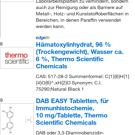
Laborarbeitsplatten zu verhindern, sondern
auch zur Reinigung oder als Barriere auf
Metall-, Holz- und Kunststoffoberflächen in
Bereichen, in denen Paraffin verwendet
werden kann.
Hämatoxylinhydrat, 96 %
8
(Trockengewicht), Wasser ca.
6 %, Thermo Scientific
Chemicals
CAS: 517-28-2 Summenformel: C{1}{6}H{1}
{4}O{6}^.xH{2}O Synonym: C.I.
75290;Natural Black 1
DAB EASY Tabletten, für
9
Immunhistochemie,
10 mg/Tablette, Thermo
Scientific Chemicals
DAB oder 3,3-Diaminobenzidin-