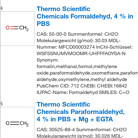
Thermo Scientific
4
Chemicals Formaldehyd, 4 % in
PBS
CAS: 50-00-0 Summenformel: CH2O
Molekulargewicht (g/mol): 30.03 MDL-
Nummer: MFCD00003274 InChI-Schlüssel:
WSFSSNUMVMOOMR-UHFFFAOYSA-N
Synonym:
formalin,methanal,formol,methylene
oxide,paraformaldehyde,oxomethane,parafor
aldehyde,oxymethylene,methyl aldehyde
PubChem CID: 712 ChEBI: CHEBI:16842
IUPAC-Name: Formaldehyd SMILES: C=O
Thermo Scientific
5
Chemicals Paraformaldehyd,
4 % in PBS + Mg + EGTA
CAS: 30525-89-4 Summenformel: CH2O
Molekulargewicht (g/mol): 30.026 MDL-