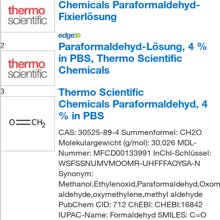
Chemicals Paraformaldehyd-
Fixierlösung
Paraformaldehyd-Lösung, 4 %
2
in PBS, Thermo Scientific
Chemicals
Thermo Scientific
3
Chemicals Paraformaldehyd, 4
% in PBS
CAS: 30525-89-4 Summenformel: CH2O
Molekulargewicht (g/mol): 30.026 MDL-
Nummer: MFCD00133991 InChI-Schlüssel:
WSFSSNUMVMOOMR-UHFFFAOYSA-N
Synonym:
Methanol,Ethylenoxid,Paraformaldehyd,Oxom
aldehyde,oxymethylene,methyl aldehyde
PubChem CID: 712 ChEBI: CHEBI:16842
IUPAC-Name: Formaldehyd SMILES: C=O