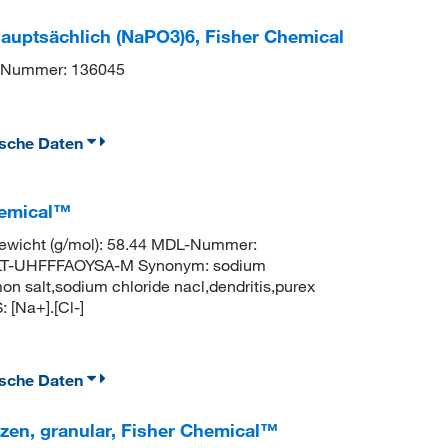
auptsächlich (NaPO3)6, Fisher Chemical
Nummer: 136045
ische Daten
Chemical™
wicht (g/mol): 58.44 MDL-Nummer:
LT-UHFFFAOYSA-M Synonym: sodium
mmon salt,sodium chloride nacl,dendritis,purex
[Na+].[Cl-]
ische Daten
zen, granular, Fisher Chemical™