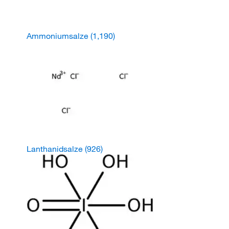
Ammoniumsalze
(1,190)
Lanthanidsalze
(926)