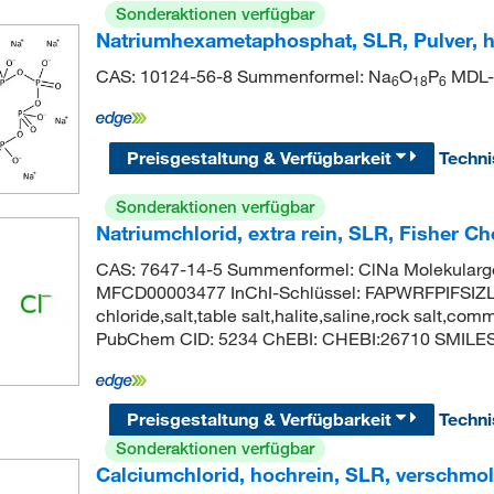
Sonderaktionen verfügbar
Natriumhexametaphosphat, SLR, Pulver, h
CAS: 10124-56-8 Summenformel: Na
O
P
MDL-
6
18
6
Preisgestaltung & Verfügbarkeit
Techn
Sonderaktionen verfügbar
Natriumchlorid, extra rein, SLR, Fisher 
CAS: 7647-14-5 Summenformel: ClNa Molekularge
MFCD00003477 InChI-Schlüssel: FAPWRFPIFSIZ
chloride,salt,table salt,halite,saline,rock salt,co
PubChem CID: 5234 ChEBI: CHEBI:26710 SMILES: 
Preisgestaltung & Verfügbarkeit
Techn
Sonderaktionen verfügbar
Calciumchlorid, hochrein, SLR, verschmol