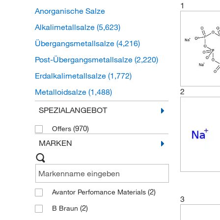
1
Anorganische Salze
Alkalimetallsalze
(5,623)
Übergangsmetallsalze
(4,216)
Post-Übergangsmetallsalze
(2,220)
Erdalkalimetallsalze
(1,772)
2
Metalloidsalze
(1,488)
Ammoniumsalze
(1,190)
SPEZIALANGEBOT
Lanthanidsalze
(926)
(970)
Offers
Anorganische halogene Salze
(234)
MARKEN
Reaktive Nichtmetallsalze
(157)
Xenonsalze
(8)
Actinoidsalze
(1)
(2)
Avantor Perfomance Materials
3
(2)
B Braun