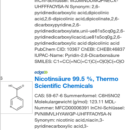
InChI-Schlüssel: WJJMNDUMQPNECX-
UHFFFAOYSA-N Synonym: 2,6-
pyridinedicarboxylic acid,dipicolinic
acid,2,6-dipicolinic acid,dipicolinate,2,6-
dicarboxypyridine,2,6-
pyridinedicarboxylate,unii-ue81s5cq0g,2,6-
pyridinedicarboxylicacid,ue81s5cq0g,2,6-
pyridinedicarboxylic acid dipicolinic acid
PubChem CID: 10367 ChEBI: CHEBI:46837
IUPAC-Name: Pyridin-2,6-Dicarbonsäure
SMILES: C1=CC(=NC(=C1)C(=O)O)C(=O)O
Nicotinsäure 99.5 %, Thermo
6
Scientific Chemicals
CAS: 59-67-6 Summenformel: C6H5NO2
Molekulargewicht (g/mol): 123.11 MDL-
Nummer: MFCD00006391 InChI-Schlüssel:
PVNIIMVLHYAWGP-UHFFFAOYSA-N
Synonym: nicotinic acid,niacin,3-
pyridinecarboxylic acid,3-