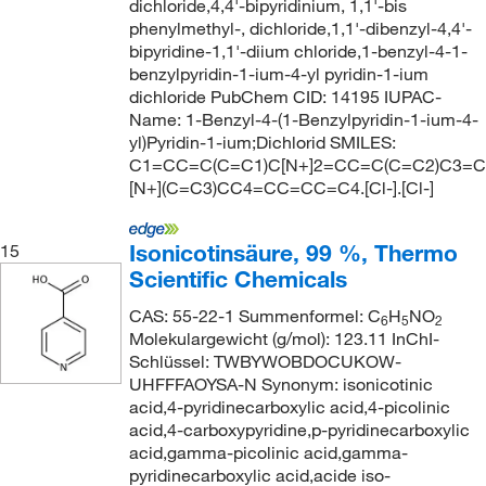
dichloride,4,4'-bipyridinium, 1,1'-bis
phenylmethyl-, dichloride,1,1'-dibenzyl-4,4'-
bipyridine-1,1'-diium chloride,1-benzyl-4-1-
benzylpyridin-1-ium-4-yl pyridin-1-ium
dichloride PubChem CID: 14195 IUPAC-
Name: 1-Benzyl-4-(1-Benzylpyridin-1-ium-4-
yl)Pyridin-1-ium;Dichlorid SMILES:
C1=CC=C(C=C1)C[N+]2=CC=C(C=C2)C3=
[N+](C=C3)CC4=CC=CC=C4.[Cl-].[Cl-]
Isonicotinsäure, 99 %, Thermo
15
Scientific Chemicals
CAS: 55-22-1 Summenformel: C
H
NO
6
5
2
Molekulargewicht (g/mol): 123.11 InChI-
Schlüssel: TWBYWOBDOCUKOW-
UHFFFAOYSA-N Synonym: isonicotinic
acid,4-pyridinecarboxylic acid,4-picolinic
acid,4-carboxypyridine,p-pyridinecarboxylic
acid,gamma-picolinic acid,gamma-
pyridinecarboxylic acid,acide iso-