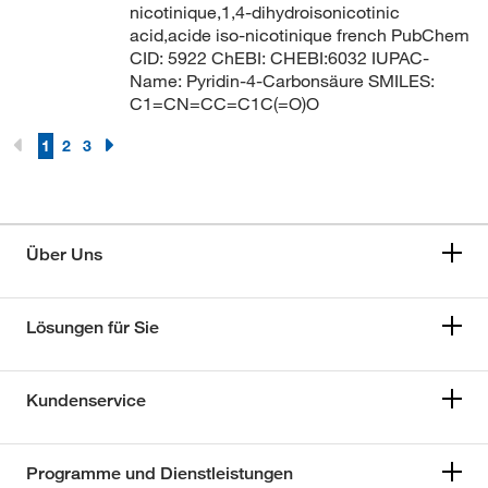
nicotinique,1,4-dihydroisonicotinic
acid,acide iso-nicotinique french PubChem
CID: 5922 ChEBI: CHEBI:6032 IUPAC-
Name: Pyridin-4-Carbonsäure SMILES:
C1=CN=CC=C1C(=O)O
1
2
3
Über Uns
Lösungen für Sie
Kundenservice
Programme und Dienstleistungen