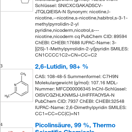
Schlüssel: SNICXCGAKADSCV-
JTQLQIEISA-N Synonym: nicotine,l-
nicotine,--nicotine,s-nicotine,habitrol,s-3-1-
methylpyrrolidin-2-yl
pyridine,nicoderm,nicotrol,s---
nicotine,nicoderm cq PubChem CID: 89594
ChEBI: CHEBI:17688 IUPAC-Name: 3-
[(2S)-1-Methylpyrrolidin-2-yl]pyridin SMILES:
CN1CCCC1C2=CN=CC=C2
2,6-Lutidin, 98+ %
3
CAS: 108-48-5 Summenformel: C7H9N
Molekulargewicht (g/mol): 107.16 MDL-
Nummer: MFCD00006345 InChI-Schlüssel:
OISVCGZHLKNMSJ-UHFFFAOYSA-N
PubChem CID: 7937 ChEBI: CHEBI:32548
IUPAC-Name: 2,6-Dimethylpyridin SMILES:
CC1=CC=CC(C)=N1
Picolinsäure, 99 %, Thermo
4