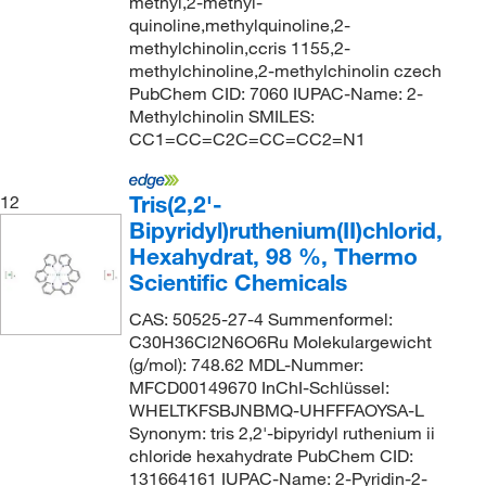
methyl,2-methyl-
quinoline,methylquinoline,2-
methylchinolin,ccris 1155,2-
methylchinoline,2-methylchinolin czech
PubChem CID: 7060 IUPAC-Name: 2-
Methylchinolin SMILES:
CC1=CC=C2C=CC=CC2=N1
Tris(2,2'-
12
Bipyridyl)ruthenium(II)chlorid,
Hexahydrat, 98 %, Thermo
Scientific Chemicals
CAS: 50525-27-4 Summenformel:
C30H36Cl2N6O6Ru Molekulargewicht
(g/mol): 748.62 MDL-Nummer:
MFCD00149670 InChI-Schlüssel:
WHELTKFSBJNBMQ-UHFFFAOYSA-L
Synonym: tris 2,2'-bipyridyl ruthenium ii
chloride hexahydrate PubChem CID:
131664161 IUPAC-Name: 2-Pyridin-2-