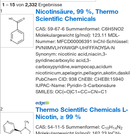
1
–
15
von
2,332
Ergebnisse
Nicotinsäure, 99 %, Thermo
1
Scientific Chemicals
CAS: 59-67-6 Summenformel: C6H5NO2
Molekulargewicht (g/mol): 123.11 MDL-
Nummer: MFCD00006391 InChI-Schlüssel:
PVNIIMVLHYAWGP-UHFFFAOYSA-N
Synonym: nicotinic acid,niacin,3-
pyridinecarboxylic acid,3-
carboxypyridine,wampocap,acidum
nicotinicum,apelagrin,pellagrin,akotin,daskil
PubChem CID: 938 ChEBI: CHEBI:15940
IUPAC-Name: Pyridin-3-Carbonsäure
SMILES: OC(=O)C1=CC=CN=C1
Thermo Scientific Chemicals L-
2
Nicotin, ≥ 99 %
CAS: 54-11-5 Summenformel: C
H
N
10
14
2
Molekulargewicht (g/mol): 162.23 InChI-