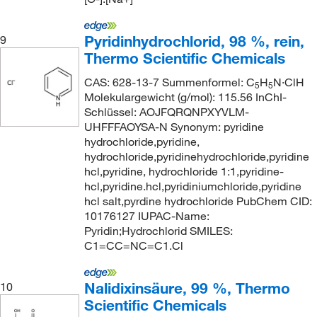
Pyridinhydrochlorid, 98 %, rein,
9
Thermo Scientific Chemicals
CAS: 628-13-7 Summenformel: C
H
N·ClH
5
5
Molekulargewicht (g/mol): 115.56 InChI-
Schlüssel: AOJFQRQNPXYVLM-
UHFFFAOYSA-N Synonym: pyridine
hydrochloride,pyridine,
hydrochloride,pyridinehydrochloride,pyridine
hcl,pyridine, hydrochloride 1:1,pyridine-
hcl,pyridine.hcl,pyridiniumchloride,pyridine
hcl salt,pyrdine hydrochloride PubChem CID:
10176127 IUPAC-Name:
Pyridin;Hydrochlorid SMILES:
C1=CC=NC=C1.Cl
Nalidixinsäure, 99 %, Thermo
10
Scientific Chemicals