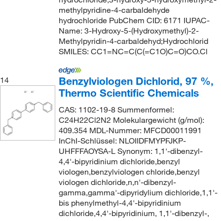
methylpyridine-4-carbaldehyde
hydrochloride PubChem CID: 6171 IUPAC-
Name: 3-Hydroxy-5-(Hydroxymethyl)-2-
Methylpyridin-4-carbaldehyd;Hydrochlorid
SMILES: CC1=NC=C(C(=C1O)C=O)CO.Cl
Benzylviologen Dichlorid, 97 %,
14
Thermo Scientific Chemicals
CAS: 1102-19-8 Summenformel:
C24H22Cl2N2 Molekulargewicht (g/mol):
409.354 MDL-Nummer: MFCD00011991
InChI-Schlüssel: NLOIIDFMYPFJKP-
UHFFFAOYSA-L Synonym: 1,1'-dibenzyl-
4,4'-bipyridinium dichloride,benzyl
viologen,benzylviologen chloride,benzyl
viologen dichloride,n,n'-dibenzyl-
gamma,gamma'-dipyridylium dichloride,1,1'-
bis phenylmethyl-4,4'-bipyridinium
dichloride,4,4'-bipyridinium, 1,1'-dibenzyl-,