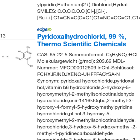
ylpyridin;Ruthenium(2+);Dichlorid;Hydrat
SMILES: O.O.O.O.O.O.[Cl-].[Cl-].
[Ru++].C1=CN=C(C=C1)C1=NC=CC=C1.C
Pyridoxalhydrochlorid, 99 %,
13
Thermo Scientific Chemicals
CAS: 65-22-5 Summenformel: C
H
NO
·HCl
8
9
3
Molekulargewicht (g/mol): 203.62 MDL-
Nummer: MFCD00012809 InChI-Schlüssel:
FCHXJFJNDJXENQ-UHFFFAOYSA-N
Synonym: pyridoxal hydrochloride,pyridoxal
hcl,vitamin b6 hydrochloride,3-hydroxy-5-
hydroxymethyl-2-methylisonicotinaldehyde
hydrochloride,unii-1416kf0qbc,2-methyl-3-
hydroxy-4-formyl-5-hydroxymethylpyridine
hydrochloride,pl hcl,3-hydroxy-5-
hydroxymethyl-2-methylisonicotinaldehyde,
hydrochloride,3-hydroxy-5-hydroxymethyl-2-
methyl-4-pyridinecarboxaldehyde
hydrochloride,3-hydroxy-5-hydroxymethyl-2-