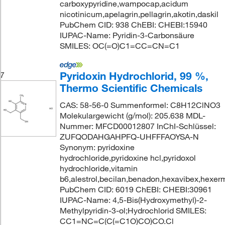
carboxypyridine,wampocap,acidum
nicotinicum,apelagrin,pellagrin,akotin,daskil
PubChem CID: 938 ChEBI: CHEBI:15940
IUPAC-Name: Pyridin-3-Carbonsäure
SMILES: OC(=O)C1=CC=CN=C1
Pyridoxin Hydrochlorid, 99 %,
7
Thermo Scientific Chemicals
CAS: 58-56-0 Summenformel: C8H12ClNO3
Molekulargewicht (g/mol): 205.638 MDL-
Nummer: MFCD00012807 InChI-Schlüssel:
ZUFQODAHGAHPFQ-UHFFFAOYSA-N
Synonym: pyridoxine
hydrochloride,pyridoxine hcl,pyridoxol
hydrochloride,vitamin
b6,alestrol,becilan,benadon,hexavibex,hexer
PubChem CID: 6019 ChEBI: CHEBI:30961
IUPAC-Name: 4,5-Bis(Hydroxymethyl)-2-
Methylpyridin-3-ol;Hydrochlorid SMILES:
CC1=NC=C(C(=C1O)CO)CO.Cl