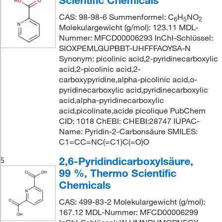
Scientific Chemicals
CAS: 98-98-6 Summenformel: C
H
NO
6
5
2
Molekulargewicht (g/mol): 123.11 MDL-
Nummer: MFCD00006293 InChI-Schlüssel:
SIOXPEMLGUPBBT-UHFFFAOYSA-N
Synonym: picolinic acid,2-pyridinecarboxylic
acid,2-picolinic acid,2-
carboxypyridine,alpha-picolinic acid,o-
pyridinecarboxylic acid,pyridinecarboxylic
acid,alpha-pyridinecarboxylic
acid,picolinate,acide picolique PubChem
CID: 1018 ChEBI: CHEBI:28747 IUPAC-
Name: Pyridin-2-Carbonsäure SMILES:
C1=CC=NC(=C1)C(=O)O
2,6-Pyridindicarboxylsäure,
5
99 %, Thermo Scientific
Chemicals
CAS: 499-83-2 Molekulargewicht (g/mol):
167.12 MDL-Nummer: MFCD00006299