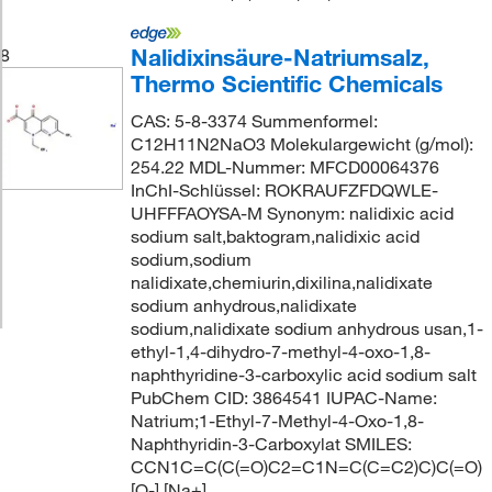
Nalidixinsäure-Natriumsalz,
8
Thermo Scientific Chemicals
CAS: 5-8-3374 Summenformel:
C12H11N2NaO3 Molekulargewicht (g/mol):
254.22 MDL-Nummer: MFCD00064376
InChI-Schlüssel: ROKRAUFZFDQWLE-
UHFFFAOYSA-M Synonym: nalidixic acid
sodium salt,baktogram,nalidixic acid
sodium,sodium
nalidixate,chemiurin,dixilina,nalidixate
sodium anhydrous,nalidixate
sodium,nalidixate sodium anhydrous usan,1-
ethyl-1,4-dihydro-7-methyl-4-oxo-1,8-
naphthyridine-3-carboxylic acid sodium salt
PubChem CID: 3864541 IUPAC-Name:
Natrium;1-Ethyl-7-Methyl-4-Oxo-1,8-
Naphthyridin-3-Carboxylat SMILES:
CCN1C=C(C(=O)C2=C1N=C(C=C2)C)C(=O)
[O-].[Na+]