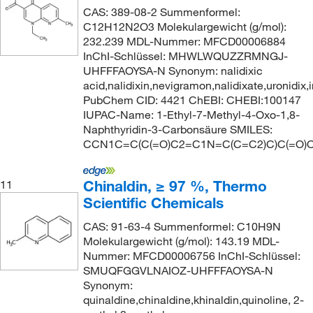
CAS: 389-08-2 Summenformel:
C12H12N2O3 Molekulargewicht (g/mol):
232.239 MDL-Nummer: MFCD00006884
InChI-Schlüssel: MHWLWQUZZRMNGJ-
UHFFFAOYSA-N Synonym: nalidixic
acid,nalidixin,nevigramon,nalidixate,uronidix
PubChem CID: 4421 ChEBI: CHEBI:100147
IUPAC-Name: 1-Ethyl-7-Methyl-4-Oxo-1,8-
Naphthyridin-3-Carbonsäure SMILES:
CCN1C=C(C(=O)C2=C1N=C(C=C2)C)C(=O)
Chinaldin, ≥ 97 %, Thermo
11
Scientific Chemicals
CAS: 91-63-4 Summenformel: C10H9N
Molekulargewicht (g/mol): 143.19 MDL-
Nummer: MFCD00006756 InChI-Schlüssel:
SMUQFGGVLNAIOZ-UHFFFAOYSA-N
Synonym:
quinaldine,chinaldine,khinaldin,quinoline, 2-