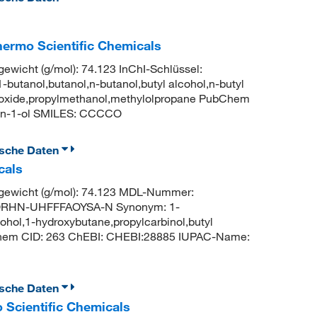
hermo Scientific Chemicals
icht (g/mol): 74.123 InChI-Schlüssel:
ol,butanol,n-butanol,butyl alcohol,n-butyl
droxide,propylmethanol,methylolpropane PubChem
an-1-ol SMILES: CCCCO
ische Daten
cals
ewicht (g/mol): 74.123 MDL-Nummer:
QRHN-UHFFFAOYSA-N Synonym: 1-
cohol,1-hydroxybutane,propylcarbinol,butyl
Chem CID: 263 ChEBI: CHEBI:28885 IUPAC-Name:
ische Daten
o Scientific Chemicals