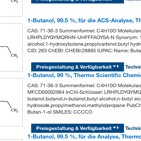
1-Butanol, 99.5 %, für die ACS-Analyse, T
CAS: 71-36-3 Summenformel: C4H10O Molekulargew
LRHPLDYGYMQRHN-UHFFFAOYSA-N Synonym: 1-butan
alcohol,1-hydroxybutane,propylcarbinol,butyl hy
CID: 263 ChEBI: CHEBI:28885 IUPAC-Name: But
Preisgestaltung & Verfügbarkeit
Techn
1-Butanol, 99 %, Thermo Scientific Chemi
CAS: 71-36-3 Summenformel: C4H10O Molekularg
MFCD00002964 InChI-Schlüssel: LRHPLDYGYM
butanol,butanol,n-butanol,butyl alcohol,n-butyl al
hydroxide,propylmethanol,methylolpropane Pub
Butan-1-ol SMILES: CCCCO
Preisgestaltung & Verfügbarkeit
Techn
1-Butanol, 99.5 %, für die Analyse, Therm