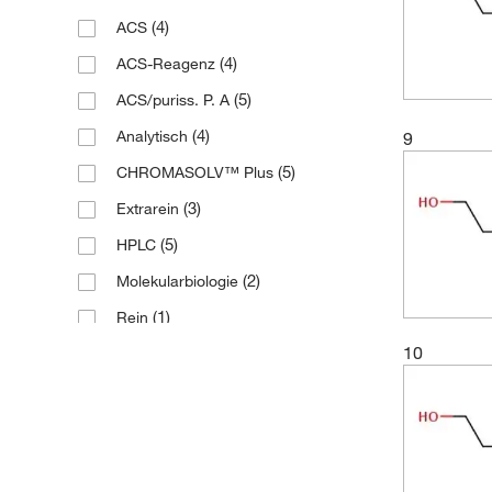
(4)
ACS
(2)
≥ 99.5 % (GC)
(3)
6 x 1 l
(4)
ACS-Reagenz
(1)
≥ 99 %
(5)
ACS/puriss. P. A
(6)
99%
(4)
Analytisch
9
(1)
99% max.
(5)
CHROMASOLV™ Plus
(4)
99.5%
(3)
Extrarein
(1)
99.9%
(5)
HPLC
(7)
99 %
(2)
Molekularbiologie
(1)
99 % max.
(1)
Rein
10
(3)
Spektrophotometrisch
(3)
Spektroskopie
(1)
USP
(2)
extra trocken