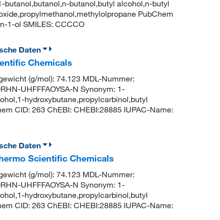
ol,butanol,n-butanol,butyl alcohol,n-butyl
droxide,propylmethanol,methylolpropane PubChem
an-1-ol SMILES: CCCCO
ische Daten
entific Chemicals
ewicht (g/mol): 74.123 MDL-Nummer:
QRHN-UHFFFAOYSA-N Synonym: 1-
cohol,1-hydroxybutane,propylcarbinol,butyl
Chem CID: 263 ChEBI: CHEBI:28885 IUPAC-Name:
ische Daten
hermo Scientific Chemicals
ewicht (g/mol): 74.123 MDL-Nummer:
QRHN-UHFFFAOYSA-N Synonym: 1-
cohol,1-hydroxybutane,propylcarbinol,butyl
Chem CID: 263 ChEBI: CHEBI:28885 IUPAC-Name: