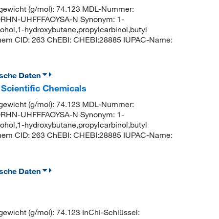
ewicht (g/mol): 74.123 MDL-Nummer:
QRHN-UHFFFAOYSA-N Synonym: 1-
cohol,1-hydroxybutane,propylcarbinol,butyl
Chem CID: 263 ChEBI: CHEBI:28885 IUPAC-Name:
ische Daten
Scientific Chemicals
ewicht (g/mol): 74.123 MDL-Nummer:
QRHN-UHFFFAOYSA-N Synonym: 1-
cohol,1-hydroxybutane,propylcarbinol,butyl
Chem CID: 263 ChEBI: CHEBI:28885 IUPAC-Name:
ische Daten
icht (g/mol): 74.123 InChI-Schlüssel: