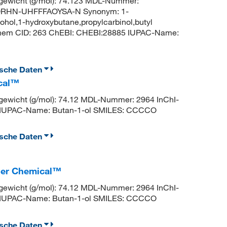
ewicht (g/mol): 74.123 MDL-Nummer:
QRHN-UHFFFAOYSA-N Synonym: 1-
cohol,1-hydroxybutane,propylcarbinol,butyl
Chem CID: 263 ChEBI: CHEBI:28885 IUPAC-Name:
ische Daten
ical™
wicht (g/mol): 74.12 MDL-Nummer: 2964 InChI-
UPAC-Name: Butan-1-ol SMILES: CCCCO
ische Daten
isher Chemical™
wicht (g/mol): 74.12 MDL-Nummer: 2964 InChI-
UPAC-Name: Butan-1-ol SMILES: CCCCO
ische Daten