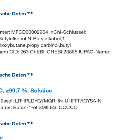
ische Daten
er: MFCD00002964 InChI-Schlüssel:
alkohol,N-Butylalkohol,1-
roxybutane,propylcarbinol,butyl
Chem CID: 263 ChEBI: CHEBI:28885 IUPAC-Name:
ische Daten
 ≥99,7 %, Solstice
chlüssel: LRHPLDYGYMQRHN-UHFFFAOYSA-N
Name: Butan-1-ol SMILES: CCCCO
ische Daten
e