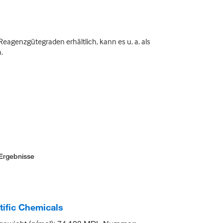
Reagenzgütegraden erhältlich, kann es u. a. als
.
Ergebnisse
tific Chemicals