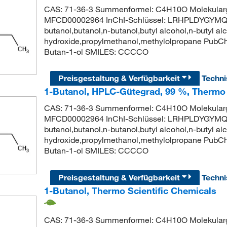
CAS: 71-36-3 Summenformel: C4H10O Molekularg
MFCD00002964 InChI-Schlüssel: LRHPLDYGYM
butanol,butanol,n-butanol,butyl alcohol,n-butyl al
hydroxide,propylmethanol,methylolpropane Pub
Butan-1-ol SMILES: CCCCO
Preisgestaltung & Verfügbarkeit
Techn
1-Butanol, HPLC-Gütegrad, 99 %, Thermo 
CAS: 71-36-3 Summenformel: C4H10O Molekularg
MFCD00002964 InChI-Schlüssel: LRHPLDYGYM
butanol,butanol,n-butanol,butyl alcohol,n-butyl al
hydroxide,propylmethanol,methylolpropane Pub
Butan-1-ol SMILES: CCCCO
Preisgestaltung & Verfügbarkeit
Techn
1-Butanol, Thermo Scientific Chemicals
CAS: 71-36-3 Summenformel: C4H10O Molekulargew