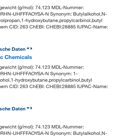
ewicht (g/mol): 74.123 MDL-Nummer:
RHN-UHFFFAOYSA-N Synonym: Butylalkohol,N-
olpropan,1-hydroxybutane,propylcarbinol,butyl
Chem CID: 263 ChEBI: CHEBI:28885 IUPAC-Name:
ische Daten
ic Chemicals
ewicht (g/mol): 74.123 MDL-Nummer:
QRHN-UHFFFAOYSA-N Synonym: 1-
cohol,1-hydroxybutane,propylcarbinol,butyl
Chem CID: 263 ChEBI: CHEBI:28885 IUPAC-Name:
ische Daten
ewicht (g/mol): 74.123 MDL-Nummer:
RHN-UHFFFAOYSA-N Synonym: Butylalkohol,N-