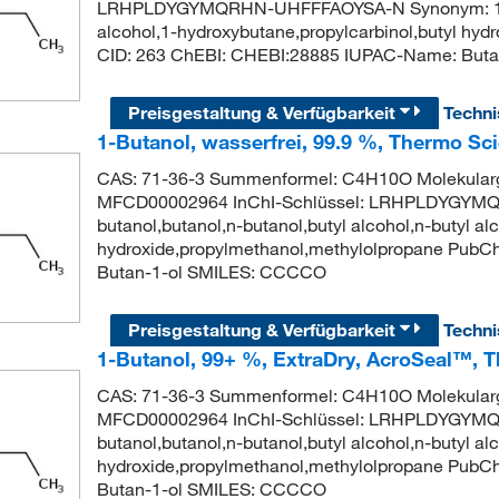
LRHPLDYGYMQRHN-UHFFFAOYSA-N Synonym: 1-butan
alcohol,1-hydroxybutane,propylcarbinol,butyl hy
CID: 263 ChEBI: CHEBI:28885 IUPAC-Name: But
Preisgestaltung & Verfügbarkeit
Techn
1-Butanol, wasserfrei, 99.9 %, Thermo Sci
CAS: 71-36-3 Summenformel: C4H10O Molekularg
MFCD00002964 InChI-Schlüssel: LRHPLDYGYM
butanol,butanol,n-butanol,butyl alcohol,n-butyl al
hydroxide,propylmethanol,methylolpropane Pub
Butan-1-ol SMILES: CCCCO
Preisgestaltung & Verfügbarkeit
Techn
1-Butanol, 99+ %, ExtraDry, AcroSeal™, T
CAS: 71-36-3 Summenformel: C4H10O Molekularg
MFCD00002964 InChI-Schlüssel: LRHPLDYGYM
butanol,butanol,n-butanol,butyl alcohol,n-butyl al
hydroxide,propylmethanol,methylolpropane Pub
Butan-1-ol SMILES: CCCCO