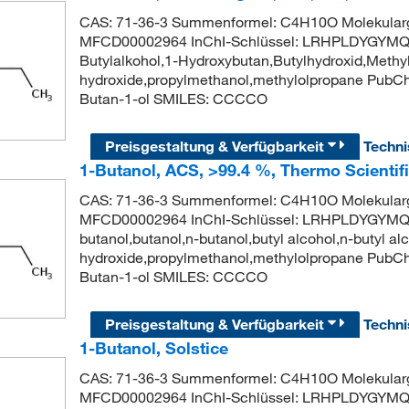
CAS: 71-36-3 Summenformel: C4H10O Molekularg
MFCD00002964 InChI-Schlüssel: LRHPLDYGYMQ
Butylalkohol,1-Hydroxybutan,Butylhydroxid,Methyl
hydroxide,propylmethanol,methylolpropane Pub
Butan-1-ol SMILES: CCCCO
Preisgestaltung & Verfügbarkeit
Techn
1-Butanol, ACS, >99.4 %, Thermo Scientif
CAS: 71-36-3 Summenformel: C4H10O Molekularg
MFCD00002964 InChI-Schlüssel: LRHPLDYGYM
butanol,butanol,n-butanol,butyl alcohol,n-butyl al
hydroxide,propylmethanol,methylolpropane Pub
Butan-1-ol SMILES: CCCCO
Preisgestaltung & Verfügbarkeit
Techn
1-Butanol, Solstice
CAS: 71-36-3 Summenformel: C4H10O Molekularg
MFCD00002964 InChI-Schlüssel: LRHPLDYGYMQ