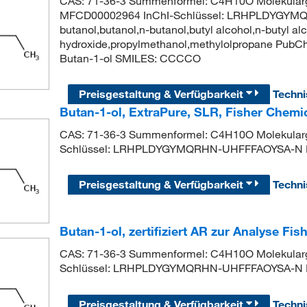
CAS: 71-36-3 Summenformel: C4H10O Molekularg
MFCD00002964 InChI-Schlüssel: LRHPLDYGYM
butanol,butanol,n-butanol,butyl alcohol,n-butyl al
hydroxide,propylmethanol,methylolpropane Pub
Butan-1-ol SMILES: CCCCO
Preisgestaltung & Verfügbarkeit
Techn
Butan-1-ol, ExtraPure, SLR, Fisher Chem
CAS: 71-36-3 Summenformel: C4H10O Molekularge
Schlüssel: LRHPLDYGYMQRHN-UHFFFAOYSA-N I
Preisgestaltung & Verfügbarkeit
Techn
Butan-1-ol, zertifiziert AR zur Analyse F
CAS: 71-36-3 Summenformel: C4H10O Molekularge
Schlüssel: LRHPLDYGYMQRHN-UHFFFAOYSA-N I
Preisgestaltung & Verfügbarkeit
Techn