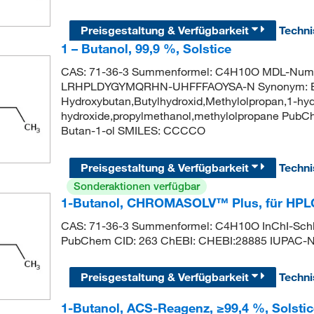
Preisgestaltung & Verfügbarkeit
Techn
1 – Butanol, 99,9 %, Solstice
CAS: 71-36-3 Summenformel: C4H10O MDL-Numm
LRHPLDYGYMQRHN-UHFFFAOYSA-N Synonym: Butyl
Hydroxybutan,Butylhydroxid,Methylolpropan,1-hyd
hydroxide,propylmethanol,methylolpropane Pub
Butan-1-ol SMILES: CCCCO
Preisgestaltung & Verfügbarkeit
Techn
Sonderaktionen verfügbar
1-Butanol, CHROMASOLV™ Plus, für HPLC,
CAS: 71-36-3 Summenformel: C4H10O InChI-S
PubChem CID: 263 ChEBI: CHEBI:28885 IUPAC-
Preisgestaltung & Verfügbarkeit
Techn
1-Butanol, ACS-Reagenz, ≥99,4 %, Solstic