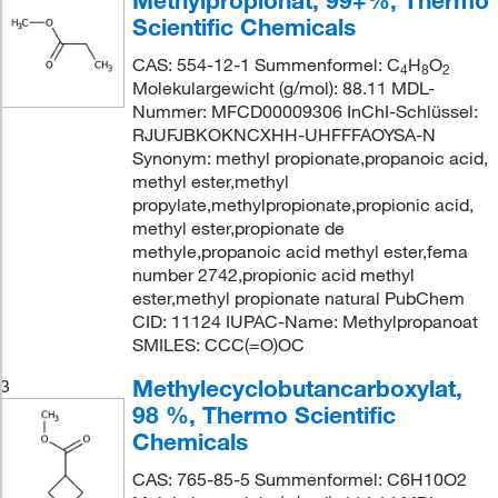
Methylpropionat, 99+%, Thermo
Scientific Chemicals
CAS: 554-12-1 Summenformel: C
H
O
4
8
2
Molekulargewicht (g/mol): 88.11 MDL-
Nummer: MFCD00009306 InChI-Schlüssel:
RJUFJBKOKNCXHH-UHFFFAOYSA-N
Synonym: methyl propionate,propanoic acid,
methyl ester,methyl
propylate,methylpropionate,propionic acid,
methyl ester,propionate de
methyle,propanoic acid methyl ester,fema
number 2742,propionic acid methyl
ester,methyl propionate natural PubChem
CID: 11124 IUPAC-Name: Methylpropanoat
SMILES: CCC(=O)OC
Methylecyclobutancarboxylat,
3
98 %, Thermo Scientific
Chemicals
CAS: 765-85-5 Summenformel: C6H10O2