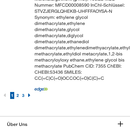
Nummer: MFCD00008590 InChI-Schlüssel:
STVZJERGLQHEKB-UHFFFAOYSA-N
Synonym: ethylene glycol
dimethacrylate,ethylene
dimethacrylate,glycol
dimethacrylate,diglycol
dimethacrylate,ethanediol
dimethacrylate,ethylenedimethyacrylate,ethy
methacrylate,ethyldiol metacrylate,1,2-bis
methacryloyloxy ethane,ethylene glycol bis
methacrylate PubChem CID: 7355 ChEBI:
CHEBI:53436 SMILES:
CC(=C)C(=O)OCCOC(=O)C(C)=C
1
2
3
Über Uns