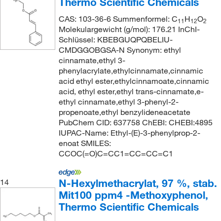
Thermo Scientific Chemicals
CAS: 103-36-6 Summenformel: C
H
O
11
12
2
Molekulargewicht (g/mol): 176.21 InChI-
Schlüssel: KBEBGUQPQBELIU-
CMDGGOBGSA-N Synonym: ethyl
cinnamate,ethyl 3-
phenylacrylate,ethylcinnamate,cinnamic
acid ethyl ester,ethylcinnamoate,cinnamic
acid, ethyl ester,ethyl trans-cinnamate,e-
ethyl cinnamate,ethyl 3-phenyl-2-
propenoate,ethyl benzylideneacetate
PubChem CID: 637758 ChEBI: CHEBI:4895
IUPAC-Name: Ethyl-(E)-3-phenylprop-2-
enoat SMILES:
CCOC(=O)C=CC1=CC=CC=C1
N-Hexylmethacrylat, 97 %, stab.
14
Mit100 ppm4 -Methoxyphenol,
Thermo Scientific Chemicals