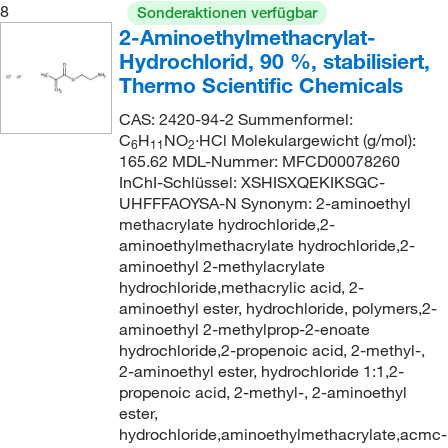
8
Sonderaktionen verfügbar
2-Aminoethylmethacrylat-
Hydrochlorid, 90 %, stabilisiert,
Thermo Scientific Chemicals
CAS: 2420-94-2 Summenformel:
C
H
NO
·HCl Molekulargewicht (g/mol):
6
11
2
165.62 MDL-Nummer: MFCD00078260
InChI-Schlüssel: XSHISXQEKIKSGC-
UHFFFAOYSA-N Synonym: 2-aminoethyl
methacrylate hydrochloride,2-
aminoethylmethacrylate hydrochloride,2-
aminoethyl 2-methylacrylate
hydrochloride,methacrylic acid, 2-
aminoethyl ester, hydrochloride, polymers,2-
aminoethyl 2-methylprop-2-enoate
hydrochloride,2-propenoic acid, 2-methyl-,
2-aminoethyl ester, hydrochloride 1:1,2-
propenoic acid, 2-methyl-, 2-aminoethyl
ester,
hydrochloride,aminoethylmethacrylate,acmc-