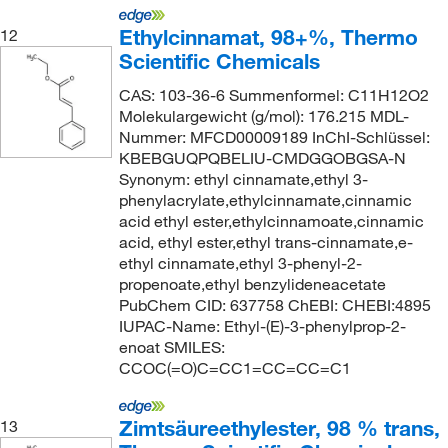
Ethylcinnamat, 98+%, Thermo
12
Scientific Chemicals
CAS: 103-36-6 Summenformel: C11H12O2
Molekulargewicht (g/mol): 176.215 MDL-
Nummer: MFCD00009189 InChI-Schlüssel:
KBEBGUQPQBELIU-CMDGGOBGSA-N
Synonym: ethyl cinnamate,ethyl 3-
phenylacrylate,ethylcinnamate,cinnamic
acid ethyl ester,ethylcinnamoate,cinnamic
acid, ethyl ester,ethyl trans-cinnamate,e-
ethyl cinnamate,ethyl 3-phenyl-2-
propenoate,ethyl benzylideneacetate
PubChem CID: 637758 ChEBI: CHEBI:4895
IUPAC-Name: Ethyl-(E)-3-phenylprop-2-
enoat SMILES:
CCOC(=O)C=CC1=CC=CC=C1
Zimtsäureethylester, 98 % trans,
13