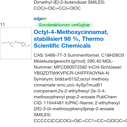
Dimethyl-(E)-2-butendioat SMILES:
COC(=O)C=CC(=O)OC
11
Sonderaktionen verfügbar
Octyl-4-Methoxycinnamat,
stabilisiert 98 %, Thermo
Scientific Chemicals
CAS: 5466-77-3 Summenformel: C18H26O3
Molekulargewicht (g/mol): 290.40 MDL-
Nummer: MFCD00072582 InChI-Schlüssel:
YBGZDTIWKVFICR-UHFFFAOYNA-N
Synonym: bidd:er0152,octyl methoxy
cinnamate omc,unii-4y5p7mud51
component,2s-2-ethylhexyl 2e-3-4-
methoxyphenyl prop-2-enoate PubChem
CID: 11044481 IUPAC-Name: 2-ethylhexyl
(2E)-3-(4-methoxyphenyl)prop-2-enoate
SMILES:
CCCCC(CC)COC(=O)C=CC1=CC=C(OC)C=