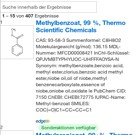
1
–
15
von
407
Ergebnisse
Methylbenzoat, 99 %, Thermo
1
Scientific Chemicals
CAS: 93-58-3 Summenformel: C8H8O2
Molekulargewicht (g/mol): 136.15 MDL-
Nummer: MFCD00008421 InChI-Schlüssel:
QPJVMBTYPHYUOC-UHFFFAOYSA-N
Synonym: methylbenzoate,benzoic acid,
methyl ester,clorius,benzoic acid methyl
ester,niobe oil,oil of niobe,methyl
benzenecarboxylate,essence of
niobe,oniobe oil,oxidate le PubChem CID:
7150 ChEBI: CHEBI:72775 IUPAC-Name:
Methyl-benzoat SMILES:
COC(=O)C1=CC=CC=C1
2
Sonderaktionen verfügbar