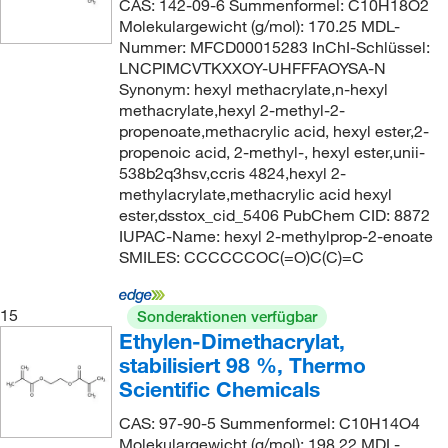
CAS: 142-09-6 Summenformel: C10H18O2
Molekulargewicht (g/mol): 170.25 MDL-
Nummer: MFCD00015283 InChI-Schlüssel:
LNCPIMCVTKXXOY-UHFFFAOYSA-N
Synonym: hexyl methacrylate,n-hexyl
methacrylate,hexyl 2-methyl-2-
propenoate,methacrylic acid, hexyl ester,2-
propenoic acid, 2-methyl-, hexyl ester,unii-
538b2q3hsv,ccris 4824,hexyl 2-
methylacrylate,methacrylic acid hexyl
ester,dsstox_cid_5406 PubChem CID: 8872
IUPAC-Name: hexyl 2-methylprop-2-enoate
SMILES: CCCCCCOC(=O)C(C)=C
15
Sonderaktionen verfügbar
Ethylen-Dimethacrylat,
stabilisiert 98 %, Thermo
Scientific Chemicals
CAS: 97-90-5 Summenformel: C10H14O4
Molekulargewicht (g/mol): 198.22 MDL-