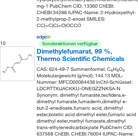
mg-1 PubChem CID: 13360 ChEBI:
CHEBI:34288 IUPAC-Name: 2-Hydroxyethyl-
2-methylprop-2-enoat SMILES:
CC(=C)C(=O)OCCO
10
Sonderaktionen verfügbar
Dimethylefumarat, 99 %,
Thermo Scientific Chemicals
CAS: 624-49-7 Summenformel: C
H
O
6
8
4
Molekulargewicht (g/mol): 144.13 MDL-
Nummer: MFCD00064438 InChI-Schlüssel:
LDCRTTXIJACKKU-ONEGZZNKSA-N
Synonym: dimethyl fumarate,tecfidera,e-
dimethyl fumarate,fumaderm,dimethyl e-
but-2-enedioate,fumaric acid, dimethyl
ester,boletic acid dimethyl ester,fumaric acid
dimethyl ester,methyl fumarate,dimethyl
trans-ethylenedicarboxylate PubChem CID:
637568 ChEBI: CHEBI:76004 IUPAC-Name: