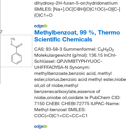
dihydroxy-2H-furan-5-on;hydridonatrium
SMILES: [Na+].OC[C@H](O)C1OC(=O)[C-]
(O)C1=O
Methylbenzoat, 99 %, Thermo
7
Scientific Chemicals
CAS: 93-58-3 Summenformel: C
H
O
8
8
2
Molekulargewicht (g/mol): 136.15 InChI-
Schlüssel: QPJVMBTYPHYUOC-
UHFFFAOYSA-N Synonym:
methylbenzoate,benzoic acid, methyl
ester,clorius,benzoic acid methyl ester,niobe
oil,oil of niobe,methyl
benzenecarboxylate,essence of
niobe,oniobe oil,oxidate le PubChem CID:
7150 ChEBI: CHEBI:72775 IUPAC-Name:
Methyl-benzoat SMILES:
COC(=O)C1=CC=CC=C1