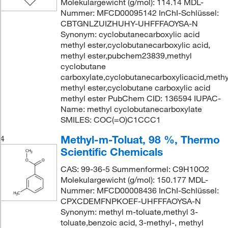
Molekulargewicht (g/mol): 114.14 MDL-
Nummer: MFCD00095142 InChI-Schlüssel:
CBTGNLZUIZHUHY-UHFFFAOYSA-N
Synonym: cyclobutanecarboxylic acid
methyl ester,cyclobutanecarboxylic acid,
methyl ester,pubchem23839,methyl
cyclobutane
carboxylate,cyclobutanecarboxylicacid,methy
methyl ester,cyclobutane carboxylic acid
methyl ester PubChem CID: 136594 IUPAC-
Name: methyl cyclobutanecarboxylate
SMILES: COC(=O)C1CCC1
Methyl-m-Toluat, 98 %, Thermo
4
Scientific Chemicals
CAS: 99-36-5 Summenformel: C9H10O2
Molekulargewicht (g/mol): 150.177 MDL-
Nummer: MFCD00008436 InChI-Schlüssel:
CPXCDEMFNPKOEF-UHFFFAOYSA-N
Synonym: methyl m-toluate,methyl 3-
toluate,benzoic acid, 3-methyl-, methyl