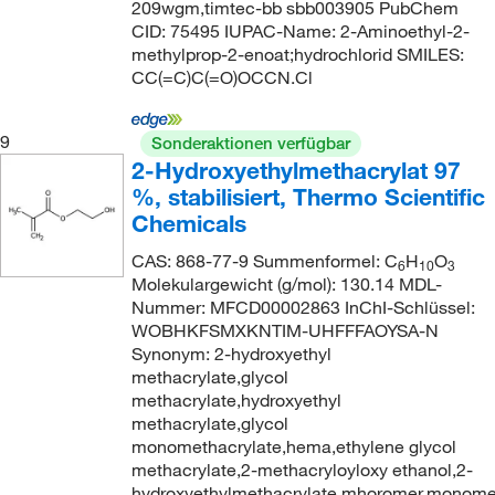
209wgm,timtec-bb sbb003905 PubChem
CID: 75495 IUPAC-Name: 2-Aminoethyl-2-
methylprop-2-enoat;hydrochlorid SMILES:
CC(=C)C(=O)OCCN.Cl
9
Sonderaktionen verfügbar
2-Hydroxyethylmethacrylat 97
%, stabilisiert, Thermo Scientific
Chemicals
CAS: 868-77-9 Summenformel: C
H
O
6
10
3
Molekulargewicht (g/mol): 130.14 MDL-
Nummer: MFCD00002863 InChI-Schlüssel:
WOBHKFSMXKNTIM-UHFFFAOYSA-N
Synonym: 2-hydroxyethyl
methacrylate,glycol
methacrylate,hydroxyethyl
methacrylate,glycol
monomethacrylate,hema,ethylene glycol
methacrylate,2-methacryloyloxy ethanol,2-
hydroxyethylmethacrylate,mhoromer,monome