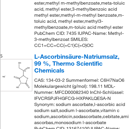
ester,methyl m-methylbenzoate,meta-toluic
acid, methyl ester,3-methylbenzoic acid
methyl ester,methyl-m-methyl benzoate,m-
toluic acid, methyl ester,methyl3-
methylbenzoate,m-toluic acid methyl ester
PubChem CID: 7435 IUPAC-Name: Methyl-
3-methylbenzoat SMILES:
CC1=CC=CC(=C1)C(=O)OC
L-Ascorbinsäure-Natriumsalz,
5
99 %, Thermo Scientific
Chemicals
CAS: 134-03-2 Summenformel: C6H7NaO6
Molekulargewicht (g/mol): 198.11 MDL-
Nummer: MFCD00082340 InChI-Schlüssel:
IFVCRSPJFHGFCG-HXPAKLQESA-N
Synonym: sodium ascorbate,l-ascorbic acid
sodium salt,sodium l-ascorbate,vitamin c
sodium,ascorbicin,sodascorbate,cebitate,amin
ascorbas,monosodium l-ascorbate
PubChem CID: 131674100 IUPAC-Name: