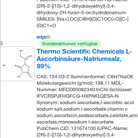
(2R)-2-[(1S)-1,2-dihydroxyethyl]-3,4-
dihydroxy-2H-furan-5-on;hydridonatrium
SMILES: [Na+].OC[C@H](O)C1OC(=O)[C-]
(O)C1=O
6
Sonderaktionen verfügbar
Thermo Scientific Chemicals L-
Ascorbinsäure-Natriumsalz,
99%
CAS: 134-03-2 Summenformel: C6H7NaO6
Molekulargewicht (g/mol): 198.11 MDL-
Nummer: MFCD00082340 InChI-Schlüssel:
IFVCRSPJFHGFCG-HXPAKLQESA-N
Synonym: sodium ascorbate,l-ascorbic acid
sodium salt,sodium l-ascorbate,vitamin c
sodium,ascorbicin,sodascorbate,cebitate,amin
ascorbas,monosodium l-ascorbate
PubChem CID: 131674100 IUPAC-Name:
(2R)-2-[(1S)-1,2-dihydroxyethyl]-3,4-