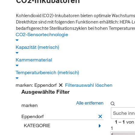
CO2-Inkubatoren
Kohlendioxid (CO2)-Inkubatoren bieten optimale Wachstums
Direkthitze sind mit folgenden Funktionen erhältlich: HEPA-Lu
bedarfsgerechte Sterilisationszyklen bei hohen Temperature
CO2-Sensortechnologie
Kapazität (metrisch)
Kammermaterial
Temperaturbereich (metrisch)
marken:
Eppendorf
Filterauswahl löschen
Ausgewählte Filter
Alle entfernen
marken
Eppendorf
1
–
1
von
KATEGORIE
1