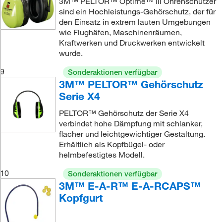
3M™ PELTOR™ Optime™ III Ohrenschützer
sind ein Hochleistungs-Gehörschutz, der für
den Einsatz in extrem lauten Umgebungen
wie Flughäfen, Maschinenräumen,
es_HearingProtectionProducts,dimMetalDetectable
Kraftwerken und Druckwerken entwickelt
wurde.
9
Sonderaktionen verfügbar
3M™ PELTOR™ Gehörschutz
Serie X4
PELTOR™ Gehörschutz der Serie X4
verbindet hohe Dämpfung mit schlanker,
flacher und leichtgewichtiger Gestaltung.
Erhältlich als Kopfbügel- oder
helmbefestigtes Modell.
10
Sonderaktionen verfügbar
3M™ E-A-R™ E-A-RCAPS™
Kopfgurt