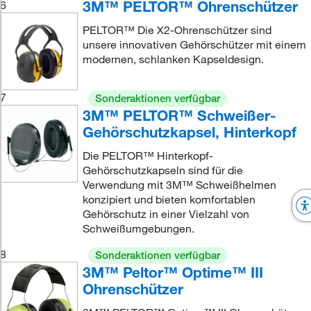
3M™ PELTOR™ Ohrenschützer
6
PELTOR™ Die X2-Ohrenschützer sind
es_HearingProtectionProducts,dimFoldable
unsere innovativen Gehörschützer mit einem
modernen, schlanken Kapseldesign.
7
Sonderaktionen verfügbar
3M™ PELTOR™ Schweißer-
Gehörschutzkapsel, Hinterkopf
Die PELTOR™ Hinterkopf-
Gehörschutzkapseln sind für die
Verwendung mit 3M™ Schweißhelmen
konzipiert und bieten komfortablen
Gehörschutz in einer Vielzahl von
Schweißumgebungen.
8
Sonderaktionen verfügbar
3M™ Peltor™ Optime™ III
Ohrenschützer