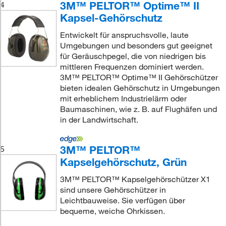
3M™ PELTOR™ Optime™ II
4
Kapsel-Gehörschutz
Entwickelt für anspruchsvolle, laute
Umgebungen und besonders gut geeignet
für Geräuschpegel, die von niedrigen bis
mittleren Frequenzen dominiert werden.
3M™ PELTOR™ Optime™ II Gehörschützer
bieten idealen Gehörschutz in Umgebungen
mit erheblichem Industrielärm oder
Baumaschinen, wie z. B. auf Flughäfen und
in der Landwirtschaft.
s_HearingProtectionProducts,dimDielectric
3M™ PELTOR™
5
Kapselgehörschutz, Grün
3M™ PELTOR™ Kapselgehörschützer X1
sind unsere Gehörschützer in
Leichtbauweise. Sie verfügen über
bequeme, weiche Ohrkissen.