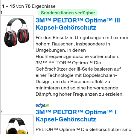
1
–
15
von
78
Ergebnisse
1
Sonderaktionen verfügbar
3M™ PELTOR™ Optime™ III
Kapsel-Gehörschutz
Für den Einsatz in Umgebungen mit extrem
hohem Rauschen, insbesondere in
Umgebungen, in denen
Hochfrequenzgeräusche vorherrschen.
3M™ PELTOR™ Optime™ Die
Gehörschützer der III-Serie basieren auf
einer Technologie mit Doppelschalen-
Design, um den Resonanzeffekt zu
minimieren und so eine hervorragende
Dämpfung hoher Frequenzen zu erzielen.
3M™ PELTOR™ Optime™ I
2
Kapsel-Gehörschutz
PELTOR™ Optime™ Die Gehörschützer sind