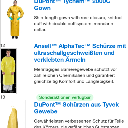
DuPont™ Tychem™ 2000C
Gown
Shin-length gown with rear closure, knitted
cuff with double cuff system, mandarin
collar.
Ansell™ AlphaTec™ Schürze mit
12
ultraschallgeschweißten und
verklebten Ärmeln
Mehrlagiges Barrieregewebe schützt vor
zahlreichen Chemikalien und garantiert
gleichzeitig Komfort und Langlebigkeit.
13
Sonderaktionen verfügbar
DuPont™ Schürzen aus Tyvek
Gewebe
Gewährleisten verbesserten Schutz für Teile
des Körpers, die gefährlichen Substanzen