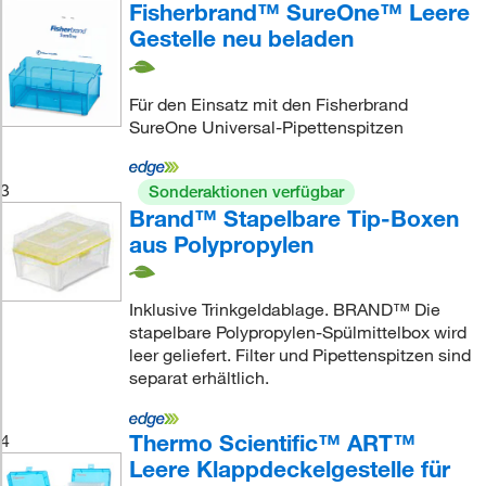
Fisherbrand™ SureOne™ Leere
Gestelle neu beladen
Für den Einsatz mit den Fisherbrand
SureOne Universal-Pipettenspitzen
3
Sonderaktionen verfügbar
Brand™ Stapelbare Tip-Boxen
aus Polypropylen
Inklusive Trinkgeldablage. BRAND™ Die
stapelbare Polypropylen-Spülmittelbox wird
leer geliefert. Filter und Pipettenspitzen sind
separat erhältlich.
Thermo Scientific™ ART™
4
Leere Klappdeckelgestelle für