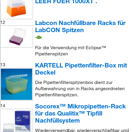
LEER FUER 1000XT .
Labcon Nachfüllbare Racks für
12
LabCON Spitzen
Für die Verwendung mit Eclipse™
Pipettenspitzen
KARTELL Pipettenfilter-Box mit
13
Deckel
Die Pipettenfilterspitzenbox dient zur
Aufbewahrung von in Racks angeordneten
Pipettenfilterspitzen.
Socorex™ Mikropipetten-Rack
14
für das Qualitix™ Tipfill
Nachfüllsystem
Wiederverwendbar, wiederverschließbar und