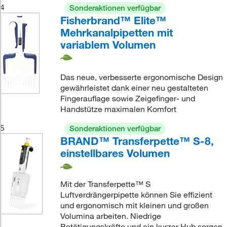
4
Sonderaktionen verfügbar
Fisherbrand™ Elite™
Mehrkanalpipetten mit
variablem Volumen
Das neue, verbesserte ergonomische Design
gewährleistet dank einer neu gestalteten
Fingerauflage sowie Zeigefinger- und
Handstütze maximalen Komfort
5
Sonderaktionen verfügbar
BRAND™ Transferpette™ S-8,
einstellbares Volumen
Mit der Transferpette™ S
Luftverdrängerpipette können Sie effizient
und ergonomisch mit kleinen und großen
Volumina arbeiten. Niedrige
Betätigungskräfte und ein kurzer Hub sorgen