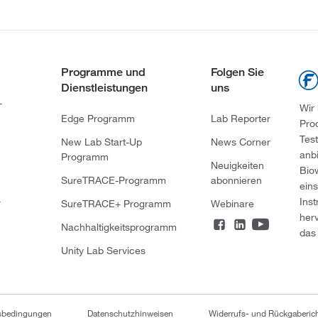
Programme und
Folgen Sie
Dienstleistungen
uns
-
Wir
Edge Programm
Lab Reporter
Pro
Tes
New Lab Start-Up
News Corner
anb
Programm
Neuigkeiten
Bio
SureTRACE-Programm
abonnieren
ein
Ins
r
SureTRACE+ Programm
Webinare
her
Nachhaltigkeitsprogramm
das 
Unity Lab Services
tsbedingungen
Datenschutzhinweisen
Widerrufs- und Rückgaberich