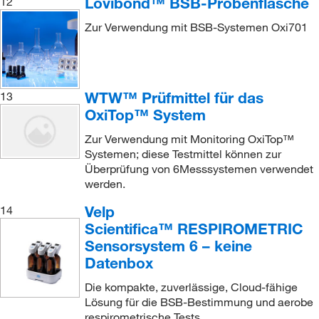
Lovibond™ BSB-Probenflasche
12
Zur Verwendung mit BSB-Systemen Oxi701
WTW™ Prüfmittel für das
13
OxiTop™ System
Zur Verwendung mit Monitoring OxiTop™
Systemen; diese Testmittel können zur
Überprüfung von 6Messsystemen verwendet
werden.
Velp
14
Scientifica™ RESPIROMETRIC
Sensorsystem 6 – keine
Datenbox
Die kompakte, zuverlässige, Cloud-fähige
Lösung für die BSB-Bestimmung und aerobe
respirometrische Tests.