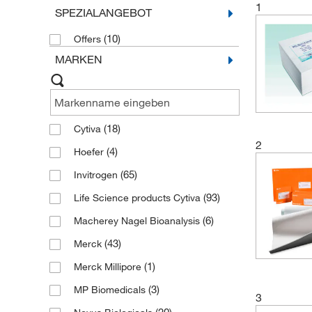
1
SPEZIALANGEBOT
(10)
Offers
MARKEN
(18)
Cytiva
2
(4)
Hoefer
(65)
Invitrogen
(93)
Life Science products Cytiva
(6)
Macherey Nagel Bioanalysis
(43)
Merck
(1)
Merck Millipore
(3)
MP Biomedicals
3