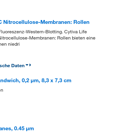
Nitrocellulose-Membranen: Rollen
 Fluoreszenz-Western-Blotting. Cytiva Life
ocellulose-Membranen: Rollen bieten eine
nen niedri
ische Daten
andwich, 0,2 μm, 8,3 x 7,3 cm
en
anes, 0.45 μm