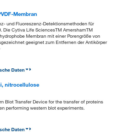
-PVDF-Membran
z- und Fluoreszenz-Detektionsmethoden für
0. Die Cytiva Life SciencesTM AmershamTM
ydrophobe Membran mit einer Porengröße von
sgezeichnet geeignet zum Entfernen der Antikörper
)
ische Daten
, nitrocellulose
n Blot Transfer Device for the transfer of proteins
n performing western blot experiments.
ische Daten