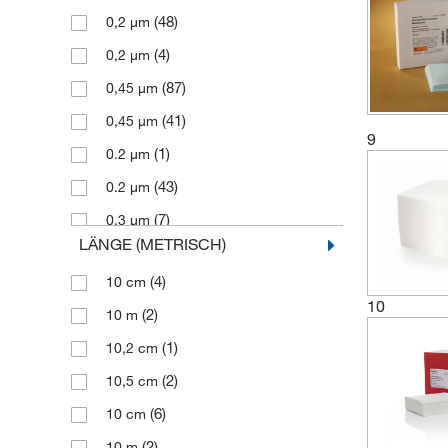
(12)
Nylon, positiv geladen
(48)
0,2 μm
(1)
Nylon, stark positiv geladen
(4)
0,2 μm
(81)
PVDF
(87)
0,45 μm
(9)
PVDF-Membran
(41)
0,45 μm
(1)
Polyvinylidendifluorid (PVDF)
9
(1)
0.2 μm
(1)
Polyvinylidenfluorid (PVDF)
(43)
0.2 μm
(7)
Positiv geladenes Nylon 6.6
(7)
0.3 μm
Protran BA83 Membrane w/3MM
LÄNGE (METRISCH)
(1)
0.45 μm
(1)
Chr Paper
(4)
10 cm
(1)
80 μm
(10)
Reine Zellulose
10
(2)
10 m
(12)
Zellulose
(1)
10,2 cm
(2)
10,5 cm
(6)
10 cm
(2)
10 m