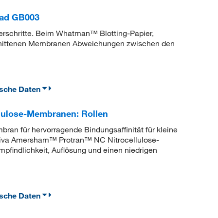
rad GB003
erschritte. Beim Whatman™ Blotting-Papier,
hnittenen Membranen Abweichungen zwischen den
ische Daten
lulose-Membranen: Rollen
bran für hervorragende Bindungsaffinität für kleine
ytiva Amersham™ Protran™ NC Nitrocellulose-
findlichkeit, Auflösung und einen niedrigen
ische Daten