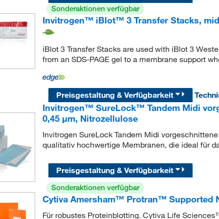
Sonderaktionen verfügbar
Invitrogen™ iBlot™ 3 Transfer Stacks, midi
iBlot 3 Transfer Stacks are used with iBlot 3 Wester
from an SDS-PAGE gel to a membrane support whe
Preisgestaltung & Verfügbarkeit
Techn
Invitrogen™ SureLock™ Tandem Midi vorg
0,45 μm, Nitrozellulose
Invitrogen SureLock Tandem Midi vorgeschnittene 
qualitativ hochwertige Membranen, die ideal für d
Preisgestaltung & Verfügbarkeit
Sonderaktionen verfügbar
Cytiva Amersham™ Protran™ Supported N
Für robustes Proteinblotting. Cytiva Life Scie