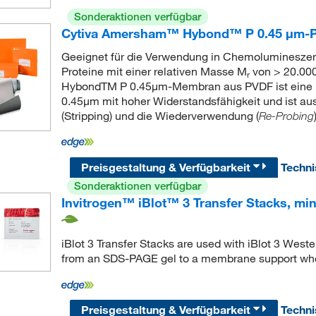
Sonderaktionen verfügbar
Cytiva Amersham™ Hybond™ P 0.45 μm
Geeignet für die Verwendung in Chemolumineszen
Proteine mit einer relativen Masse M
von > 20.00
r
HybondTM P 0.45μm-Membran aus PVDF ist eine h
0.45μm mit hoher Widerstandsfähigkeit und ist au
(Stripping) und die Wiederverwendung (
Re-Probing
Preisgestaltung & Verfügbarkeit
Techn
Sonderaktionen verfügbar
Invitrogen™ iBlot™ 3 Transfer Stacks, mini
iBlot 3 Transfer Stacks are used with iBlot 3 Wester
from an SDS-PAGE gel to a membrane support whe
Preisgestaltung & Verfügbarkeit
Techn