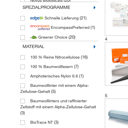
(20)
Novus Biologicals
SPEZIALPROGRAMME
(10)
Sartorius
(21)
Schnelle Lieferung
(1)
Serva Electrophoresis
(1)
EncompassPreferred
(22)
Thermo Scientific
(20)
Greener Choice
(1)
Thermo Scientific Owl
4
MATERIAL
(48)
Whatman products Cytiva
(16)
100 % Reine Nitrocellulose
(7)
100 % Baumwollfasern
(1)
Amphoterisches Nylon 6.6
Baumwolllinter mit einem Alpha-
(5)
Zellulose-Gehalt
5
Baumwolllinters und raffinierter
Zellstoff mit einem Alpha-Zellulose-Gehalt
(3)
(3)
BioTrace NT