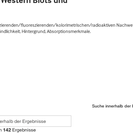
 Western Blots und
zierenden/fluoreszierenden/kolorimetrischen/radioaktiven Nachwe
indlichkeit, Hintergrund, Absorptionsmerkmale.
Suche innerhalb der 
n
142
Ergebnisse