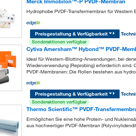
Merck Immobilon™-P PVDF-Membran
Hydrophobe PVDF-Transfermembran für Western B
Preisgestaltung & Verfügbarkeit
Techn
Sonderaktionen verfügbar
Cytiva Amersham™ Hybond™ PVDF-Membr
Ideal für Western-Blotting-Anwendungen, bei denen
Wiederverwendung (Reprobing) erforderlich sin
PVDF-Membranen: Die Rollen bestehen aus hyd
Preisgestaltung & Verfügbarkeit
Techn
Sonderaktionen verfügbar
Thermo Scientific™ PVDF-Transfermembran
Ermöglichen Sie eine hohe Protein- und Nukleinsäu
aus hochwertiger PVDF-Membran (Polyvinylidendifl