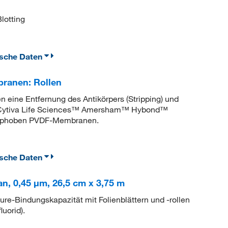
lotting
ische Daten
anen: Rollen
 eine Entfernung des Antikörpers (Stripping) und
d. Cytiva Life Sciences™ Amersham™ Hybond™
rophoben PVDF-Membranen.
ische Daten
, 0,45 μm, 26,5 cm x 3,75 m
re-Bindungskapazität mit Folienblättern und -rollen
uorid).