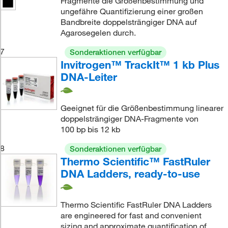
Fragmente die Größenbestimmung und
ungefähre Quantifizierung einer großen
Bandbreite doppelsträngiger DNA auf
Agarosegelen durch.
7
Sonderaktionen verfügbar
Invitrogen™ TrackIt™ 1 kb Plus
DNA-Leiter
Geeignet für die Größenbestimmung linearer
doppelsträngiger DNA-Fragmente von
100 bp bis 12 kb
8
Sonderaktionen verfügbar
Thermo Scientific™ FastRuler
DNA Ladders, ready-to-use
Thermo Scientific FastRuler DNA Ladders
are engineered for fast and convenient
sizing and approximate quantification of