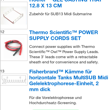
12.8 X 13 CM
Zubehör für SUB13 Midi Submarine
Thermo Scientific™ POWER
12
SUPPLY CORDS SET
Connect power supplies with Thermo
Scientific™ Owl™ Power Supply Leads.
These 3′ leads come with a retractable
sheath end for convenience and safety.
Fisherbrand™ Kämme für
13
horizontale Tanks MultiSUB Midi
Gelelektrophorese-Einheit, 2
mm dick
Für die Vorelektrophorese und
Hochdurchsatz-Screening.