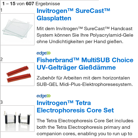
1
–
15
von
607
Ergebnisse
Invitrogen™ SureCast™
1
Glasplatten
Mit dem Invitrogen™ SureCast™ Handcast
System können Sie Ihre Polyacrylamid-Gele
ohne Undichtigkeiten per Hand gießen.
Fisherbrand™ MultiSUB Choice
2
UV-Gelträger Gießdämme
Zubehör für Arbeiten mit dem horizontalen
SUB-GEL Midi-Plus-Elektrophoresesystem.
Invitrogen™ Tetra
3
Electrophoresis Core Set
The Tetra Electrophoresis Core Set includes
both the Tetra Electrophoresis primary and
companion cores, enabling you to run up to