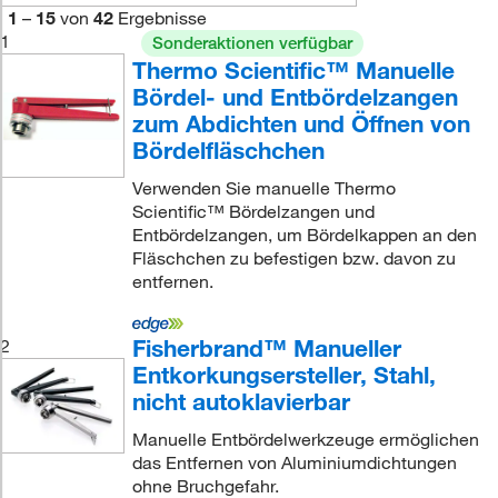
1
–
15
von
42
Ergebnisse
1
Sonderaktionen verfügbar
Thermo Scientific™ Manuelle
Bördel- und Entbördelzangen
zum Abdichten und Öffnen von
Bördelfläschchen
Verwenden Sie manuelle Thermo
Scientific™ Bördelzangen und
Entbördelzangen, um Bördelkappen an den
Fläschchen zu befestigen bzw. davon zu
entfernen.
Fisherbrand™ Manueller
2
Entkorkungsersteller, Stahl,
nicht autoklavierbar
Manuelle Entbördelwerkzeuge ermöglichen
das Entfernen von Aluminiumdichtungen
ohne Bruchgefahr.