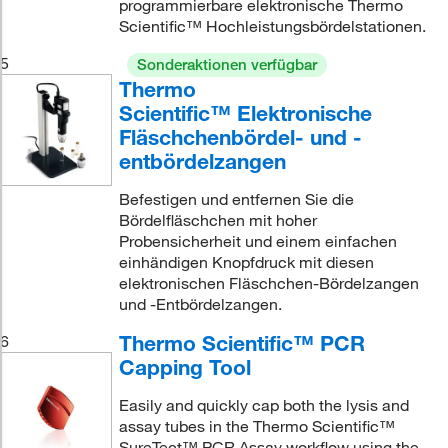
programmierbare elektronische Thermo
Scientific™ Hochleistungsbördelstationen.
5
Sonderaktionen verfügbar
Thermo
Scientific™ Elektronische
Fläschchenbördel- und -
entbördelzangen
Befestigen und entfernen Sie die
Bördelfläschchen mit hoher
Probensicherheit und einem einfachen
einhändigen Knopfdruck mit diesen
elektronischen Fläschchen-Bördelzangen
und -Entbördelzangen.
Thermo Scientific™ PCR
6
Capping Tool
Easily and quickly cap both the lysis and
assay tubes in the Thermo Scientific™
SureTect™ PCR Assay workflow using the