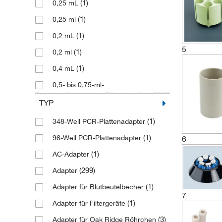
(1)
0,25 mL
(1)
0,25 ml
(1)
0,2 mL
5
(1)
0,2 ml
(1)
0,4 mL
0,5- bis 0,75-ml-
Reaktionsfläschchen, Röhrchen-Nr. 15005
TYP
(1)
(1)
348-Well PCR-Plattenadapter
(2)
0,5 mL
(1)
96-Well PCR-Plattenadapter
(1)
6
0,5 ml
(1)
AC-Adapter
(1)
0.2, 0.5 mL
(299)
Adapter
(1)
0.2/0.4 ml
(1)
Adapter für Blutbeutelbecher
(1)
0.5 ml
7
(1)
Adapter für Filtergeräte
(1)
1 69,9 x 115-mm-Röhrchen
(3)
Adapter für Oak Ridge Röhrchen
(1)
1 Kryoröhrchen