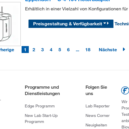
Erhältlich in einer Vielzahl von Konfigurationen 
Preisgestaltung & Verfügbarkeit
Techn
rherige
1
2
3
4
5
6
...
18
Nächste
Programme und
Folgen Sie
Dienstleistungen
uns
-
Wir
Edge Programm
Lab Reporter
Pro
Tes
New Lab Start-Up
News Corner
anb
Programm
Neuigkeiten
Bio