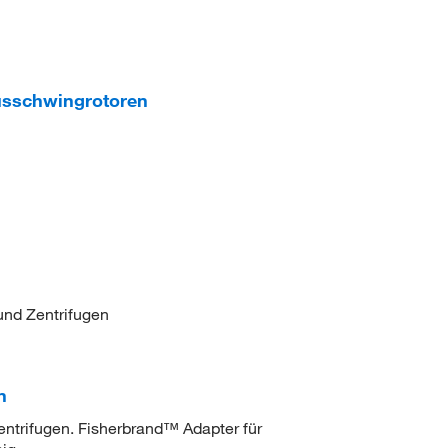
usschwingrotoren
und Zentrifugen
n
entrifugen. Fisherbrand™ Adapter für