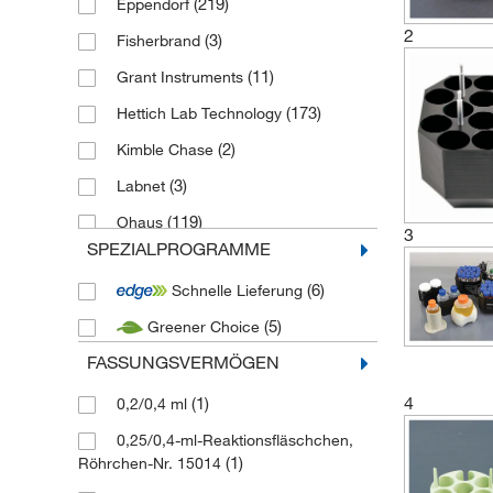
(219)
Eppendorf
2
(3)
Fisherbrand
(11)
Grant Instruments
(173)
Hettich Lab Technology
(2)
Kimble Chase
(3)
Labnet
(119)
Ohaus
3
SPEZIALPROGRAMME
(178)
Sigma Laborzentrifugen
(6)
Schnelle Lieferung
(195)
Thermo Scientific
(5)
Greener Choice
(15)
Thermo Scientific Fiberlite
FASSUNGSVERMÖGEN
(2)
Thermo Scientific Nalgene
4
(1)
(1)
Thermo Scientific Nunc
0,2/0,4 ml
(2)
Thermo Scientific Sorvall
0,25/0,4-ml-Reaktionsfläschchen,
(1)
Röhrchen-Nr. 15014