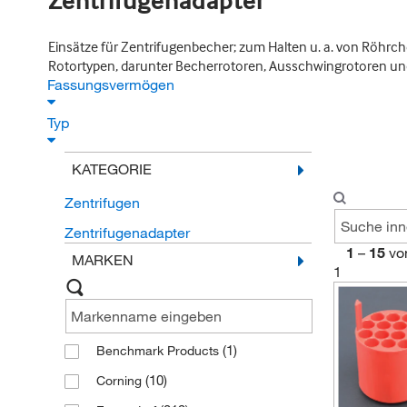
Zentrifugenadapter
Einsätze für Zentrifugenbecher; zum Halten u. a. von Röhrche
Rotortypen, darunter Becherrotoren, Ausschwingrotoren und
Fassungsvermögen
Typ
KATEGORIE
Zentrifugen
Zentrifugenadapter
1
–
15
vo
MARKEN
1
(1)
Benchmark Products
(10)
Corning