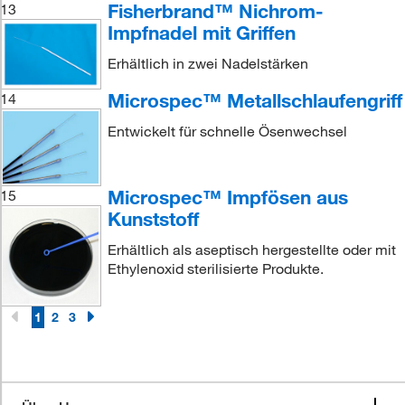
Fisherbrand™ Nichrom-
13
Impfnadel mit Griffen
Erhältlich in zwei Nadelstärken
Microspec™ Metallschlaufengriff
14
Entwickelt für schnelle Ösenwechsel
Microspec™ Impfösen aus
15
Kunststoff
Erhältlich als aseptisch hergestellte oder mit
Ethylenoxid sterilisierte Produkte.
1
2
3