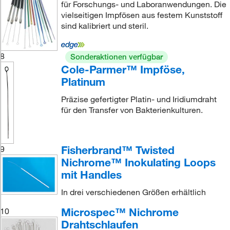
für Forschungs- und Laboranwendungen. Die
vielseitigen Impfösen aus festem Kunststoff
sind kalibriert und steril.
8
Sonderaktionen verfügbar
Cole-Parmer™ Impföse,
Platinum
Präzise gefertigter Platin- und Iridiumdraht
für den Transfer von Bakterienkulturen.
Fisherbrand™ Twisted
9
Nichrome™ Inokulating Loops
mit Handles
In drei verschiedenen Größen erhältlich
Microspec™ Nichrome
10
Drahtschlaufen