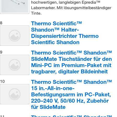
hochwertigen, langlebigen Epredia™
Labormarker. Mit lösungsmittelbeständiger
Tinte.
Thermo Scientific™
8
Shandon™ Halter-
Dispensiertrichter Thermo
Scientific Shandon
Thermo Scientific™ Shandon™
9
SlideMate Tischständer für den
Mini-PC im Premium-Paket mit
tragbarer, digitaler Bildeinheit
Thermo Scientific™ Shandon™
10
15 in.-All-in-one-
Befestigungsarm im PC-Paket,
220–240 V, 50/60 Hz, Zubehör
für SlideMate
11