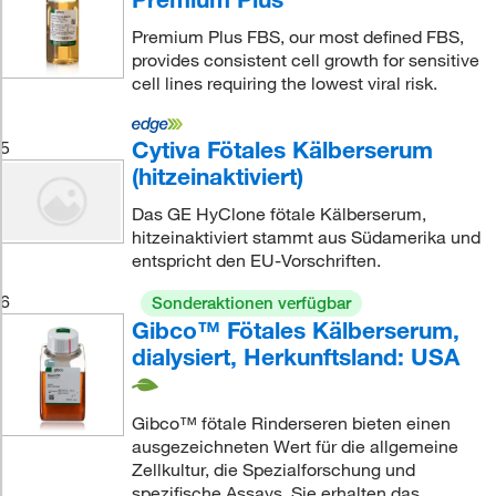
Premium Plus FBS, our most defined FBS,
provides consistent cell growth for sensitive
cell lines requiring the lowest viral risk.
Cytiva Fötales Kälberserum
5
(hitzeinaktiviert)
Das GE HyClone fötale Kälberserum,
hitzeinaktiviert stammt aus Südamerika und
entspricht den EU-Vorschriften.
6
Sonderaktionen verfügbar
Gibco™ Fötales Kälberserum,
dialysiert, Herkunftsland: USA
Gibco™ fötale Rinderseren bieten einen
ausgezeichneten Wert für die allgemeine
Zellkultur, die Spezialforschung und
spezifische Assays. Sie erhalten das