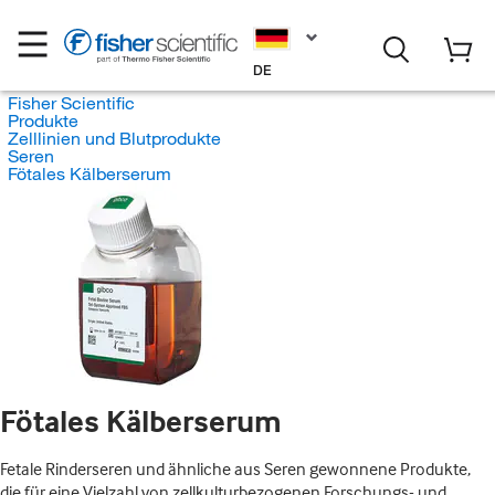
DE
Fisher Scientific
Produkte
Zelllinien und Blutprodukte
Seren
Fötales Kälberserum
Fötales Kälberserum
Fetale Rinderseren und ähnliche aus Seren gewonnene Produkte,
die für eine Vielzahl von zellkulturbezogenen Forschungs- und