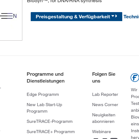
BioSyn™, for DNA/RNA synthesis
Preisgestaltung & Verfügbarkeit
Techn
Programme und
Folgen Sie
Dienstleistungen
uns
-
Wir
Edge Programm
Lab Reporter
Pro
Tes
New Lab Start-Up
News Corner
anb
Programm
Neuigkeiten
Bio
SureTRACE-Programm
abonnieren
ein
Ins
r
SureTRACE+ Programm
Webinare
her