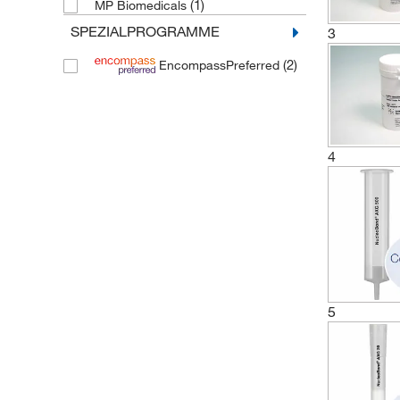
(1)
MP Biomedicals
SPEZIALPROGRAMME
3
(2)
EncompassPreferred
4
5