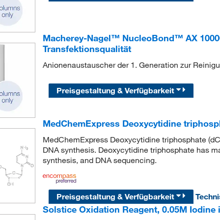
Macherey-Nagel™ NucleoBond™ AX 10000,
Transfektionsqualität
Anionenaustauscher der 1. Generation zur Reinig
Preisgestaltung & Verfügbarkeit
MedChemExpress Deoxycytidine triphosp
MedChemExpress Deoxycytidine triphosphate (dCTP
DNA synthesis. Deoxycytidine triphosphate has m
synthesis, and DNA sequencing.
Preisgestaltung & Verfügbarkeit
Techn
Solstice Oxidation Reagent, 0.05M Iodine i