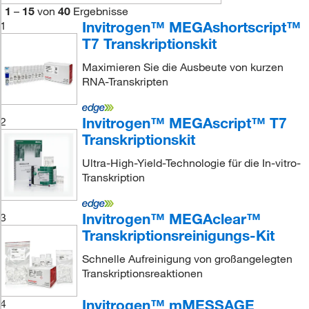
1
–
15
von
40
Ergebnisse
Invitrogen™ MEGAshortscript™
1
T7 Transkriptionskit
Maximieren Sie die Ausbeute von kurzen
RNA-Transkripten
Invitrogen™ MEGAscript™ T7
2
Transkriptionskit
Ultra-High-Yield-Technologie für die In-vitro-
Transkription
Invitrogen™ MEGAclear™
3
Transkriptionsreinigungs-Kit
Schnelle Aufreinigung von großangelegten
Transkriptionsreaktionen
Invitrogen™ mMESSAGE
4