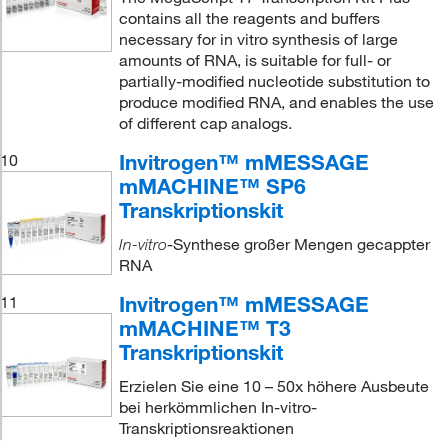
contains all the reagents and buffers
necessary for in vitro synthesis of large
amounts of RNA, is suitable for full- or
partially-modified nucleotide substitution to
produce modified RNA, and enables the use
of different cap analogs.
Invitrogen™ mMESSAGE
10
mMACHINE™ SP6
Transkriptionskit
-Synthese großer Mengen gecappter
In-vitro
RNA
Invitrogen™ mMESSAGE
11
mMACHINE™ T3
Transkriptionskit
Erzielen Sie eine 10 – 50x höhere Ausbeute
bei herkömmlichen In-vitro-
Transkriptionsreaktionen