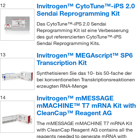
Invitrogen™ CytoTune™-iPS 2.0
12
Sendai Reprogramming Kit
Das CytoTune™-iPS 2.0 Sendai
Reprogramming Kit ist eine Verbesserung
des gut referenzierten CytoTune™-iPS
Sendai Reprogramming Kits.
Invitrogen™ MEGAscript™ SP6
13
Transcription Kit
Synthetisieren Sie das 10- bis 50-fache der
bei konventionellen Transkriptionsreaktionen
erzeugten RNA-Menge
Invitrogen™ mMESSAGE
14
mMACHINE™ T7 mRNA Kit with
CleanCap™ Reagent AG
The mMESSAGE mMACHINE T7 mRNA Kit
with CleanCap Reagent AG contains all the
reagents needed to generate mRNA with