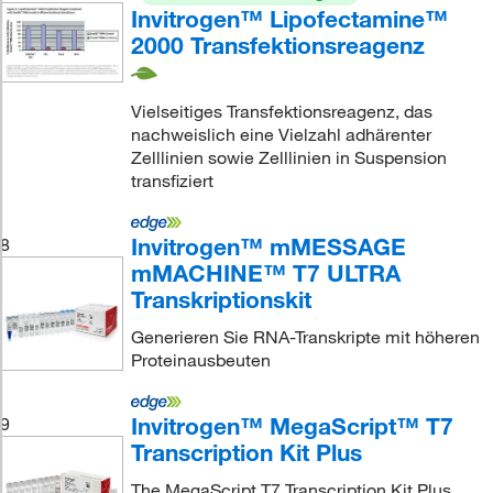
Invitrogen™ Lipofectamine™
2000 Transfektionsreagenz
Vielseitiges Transfektionsreagenz, das
nachweislich eine Vielzahl adhärenter
Zelllinien sowie Zelllinien in Suspension
transfiziert
Invitrogen™ mMESSAGE
8
mMACHINE™ T7 ULTRA
Transkriptionskit
Generieren Sie RNA-Transkripte mit höheren
Proteinausbeuten
Invitrogen™ MegaScript™ T7
9
Transcription Kit Plus
The MegaScript T7 Transcription Kit Plus