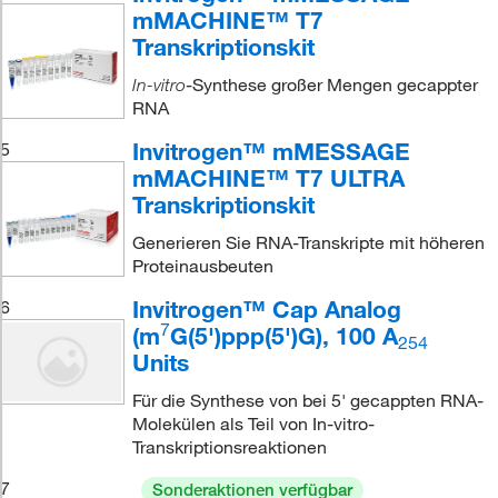
mMACHINE™ T7
Transkriptionskit
-Synthese großer Mengen gecappter
In-vitro
RNA
Invitrogen™ mMESSAGE
5
mMACHINE™ T7 ULTRA
Transkriptionskit
Generieren Sie RNA-Transkripte mit höheren
Proteinausbeuten
Invitrogen™ Cap Analog
6
7
(m
G(5')ppp(5')G), 100 A
254
Units
Für die Synthese von bei 5' gecappten RNA-
Molekülen als Teil von In-vitro-
Transkriptionsreaktionen
7
Sonderaktionen verfügbar