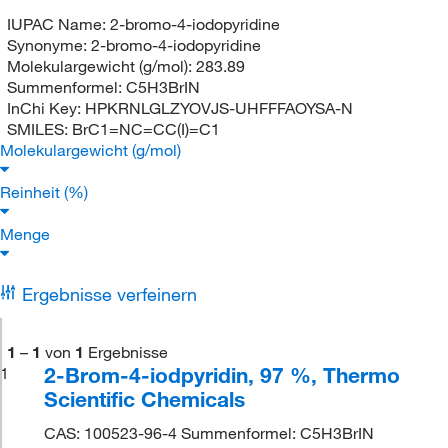
IUPAC Name:
2-bromo-4-iodopyridine
Synonyme:
2-bromo-4-iodopyridine
Molekulargewicht (g/mol):
283.89
Summenformel:
C5H3BrIN
InChi Key:
HPKRNLGLZYOVJS-UHFFFAOYSA-N
SMILES:
BrC1=NC=CC(I)=C1
Molekulargewicht (g/mol)
Reinheit (%)
Menge
Ergebnisse verfeinern
1
–
1
von
1
Ergebnisse
2-Brom-4-iodpyridin, 97 %, Thermo
1
Scientific Chemicals
CAS: 100523-96-4 Summenformel: C5H3BrIN