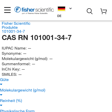
DE
Fisher Scientific
Produkte
101001-34-7
CAS RN 101001-34-7
IUPAC Name:
—
Synonyme:
—
Molekulargewicht (g/mol):
—
Summenformel:
—
InChi Key:
—
SMILES:
—
Güte
Molekulargewicht (g/mol)
Reinheit (%)
Physikalische Form