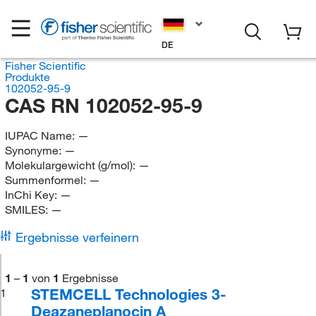
DE
Fisher Scientific
Produkte
102052-95-9
CAS RN 102052-95-9
IUPAC Name:
—
Synonyme:
—
Molekulargewicht (g/mol):
—
Summenformel:
—
InChi Key:
—
SMILES:
—
Ergebnisse verfeinern
1
–
1
von
1
Ergebnisse
STEMCELL Technologies 3-
1
Deazaneplanocin A