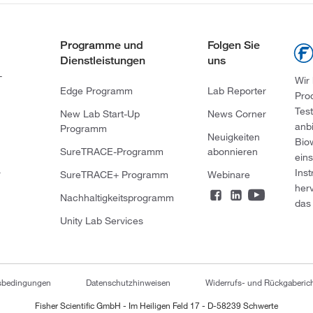
Programme und
Folgen Sie
Dienstleistungen
uns
-
Wir
Edge Programm
Lab Reporter
Pro
Tes
New Lab Start-Up
News Corner
anb
Programm
Neuigkeiten
Bio
SureTRACE-Programm
abonnieren
ein
Ins
r
SureTRACE+ Programm
Webinare
her
Nachhaltigkeitsprogramm
das 
Unity Lab Services
tsbedingungen
Datenschutzhinweisen
Widerrufs- und Rückgaberich
Fisher Scientific GmbH - Im Heiligen Feld 17 - D-58239 Schwerte