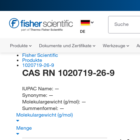
DE
Produkte
Dokumente und Zertifikate
Werkzeuge
A
Fisher Scientific
Produkte
1020719-26-9
CAS RN 1020719-26-9
IUPAC Name:
—
Synonyme:
—
Molekulargewicht (g/mol):
—
Summenformel:
—
Molekulargewicht (g/mol)
Menge