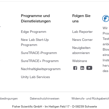
Programme und
Folgen Sie
Dienstleistungen
uns
-
Wir
Edge Programm
Lab Reporter
Pro
Tes
New Lab Start-Up
News Corner
anb
Programm
Neuigkeiten
Bio
SureTRACE-Programm
abonnieren
ein
Ins
r
SureTRACE+ Programm
Webinare
her
Nachhaltigkeitsprogramm
das 
Unity Lab Services
tsbedingungen
Datenschutzhinweisen
Widerrufs- und Rückgaberich
Fisher Scientific GmbH - Im Heiligen Feld 17 - D-58239 Schwerte