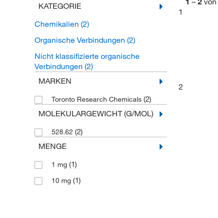
1
–
2
von
KATEGORIE
1
Chemikalien
(2)
Organische Verbindungen
(2)
Nicht klassifizierte organische
Verbindungen
(2)
MARKEN
2
(2)
Toronto Research Chemicals
MOLEKULARGEWICHT (G/MOL)
(2)
528.62
MENGE
(1)
1 mg
(1)
10 mg