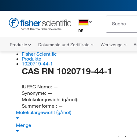
DE
Produkte
Dokumente und Zertifikate
Werkzeuge
A
Fisher Scientific
Produkte
1020719-44-1
CAS RN 1020719-44-1
IUPAC Name:
—
Synonyme:
—
Molekulargewicht (g/mol):
—
Summenformel:
—
Molekulargewicht (g/mol)
Menge