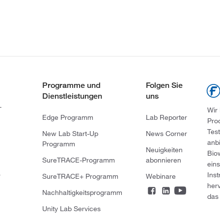
Programme und
Folgen Sie
Dienstleistungen
uns
-
Wir
Edge Programm
Lab Reporter
Pro
Tes
New Lab Start-Up
News Corner
anb
Programm
Neuigkeiten
Bio
SureTRACE-Programm
abonnieren
ein
Ins
r
SureTRACE+ Programm
Webinare
her
Nachhaltigkeitsprogramm
das 
Unity Lab Services