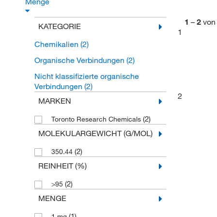
Menge
1
–
2
von
KATEGORIE
1
Chemikalien
(2)
Organische Verbindungen
(2)
Nicht klassifizierte organische
Verbindungen
(2)
2
MARKEN
(2)
Toronto Research Chemicals
MOLEKULARGEWICHT (G/MOL)
(2)
350.44
REINHEIT (%)
(2)
>95
MENGE
(1)
1 mg