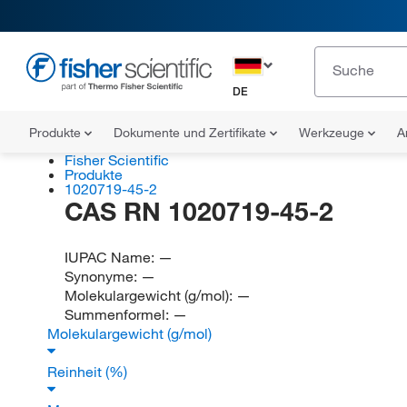
DE
Produkte
Dokumente und Zertifikate
Werkzeuge
A
Fisher Scientific
Produkte
1020719-45-2
CAS RN 1020719-45-2
IUPAC Name:
—
Synonyme:
—
Molekulargewicht (g/mol):
—
Summenformel:
—
Molekulargewicht (g/mol)
Reinheit (%)