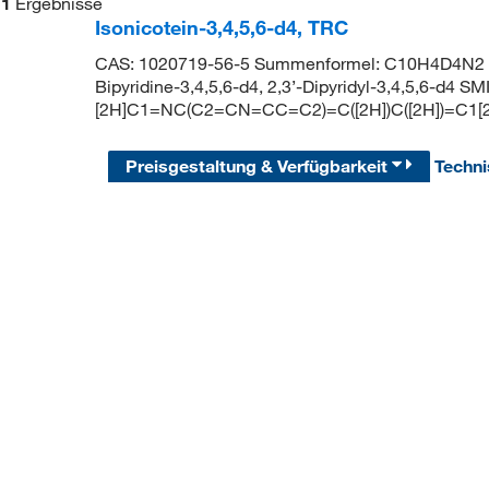
1
Ergebnisse
Isonicotein-3,4,5,6-d4, TRC
CAS: 1020719-56-5 Summenformel: C10H4D4N2 Mol
Bipyridine-3,4,5,6-d4, 2,3’-Dipyridyl-3,4,5,6-d4 SM
[2H]C1=NC(C2=CN=CC=C2)=C([2H])C([2H])=C1[
Preisgestaltung & Verfügbarkeit
Techn