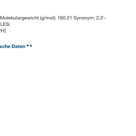
ekulargewicht (g/mol): 160.21 Synonym: 2,3'-
ILES:
2H]
ische Daten