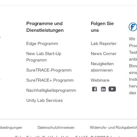
Programme und
Folgen Sie
Dienstleistungen
uns
-
Wir
Edge Programm
Lab Reporter
Pro
Tes
New Lab Start-Up
News Corner
anb
Programm
Neuigkeiten
Bio
SureTRACE-Programm
abonnieren
ein
Ins
r
SureTRACE+ Programm
Webinare
her
Nachhaltigkeitsprogramm
das 
Unity Lab Services
tsbedingungen
Datenschutzhinweisen
Widerrufs- und Rückgaberich