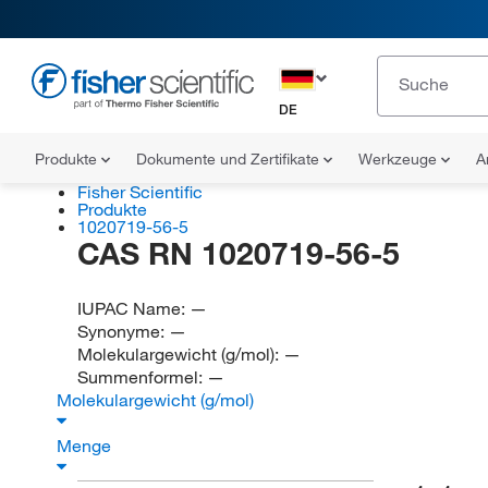
DE
Produkte
Dokumente und Zertifikate
Werkzeuge
A
Fisher Scientific
Produkte
1020719-56-5
CAS RN 1020719-56-5
IUPAC Name:
—
Synonyme:
—
Molekulargewicht (g/mol):
—
Summenformel:
—
Molekulargewicht (g/mol)
Menge