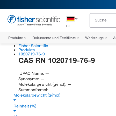
DE
Produkte
Dokumente und Zertifikate
Werkzeuge
A
Fisher Scientific
Produkte
1020719-76-9
CAS RN 1020719-76-9
IUPAC Name:
—
Synonyme:
—
Molekulargewicht (g/mol):
—
Summenformel:
—
Molekulargewicht (g/mol)
Reinheit (%)