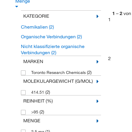
Menge
1
–
2
von
KATEGORIE
1
Chemikalien
(2)
Organische Verbindungen
(2)
Nicht klassifizierte organische
Verbindungen
(2)
2
MARKEN
(2)
Toronto Research Chemicals
MOLEKULARGEWICHT (G/MOL)
(2)
414.51
REINHEIT (%)
(2)
>95
MENGE
(1)
2.5 mg