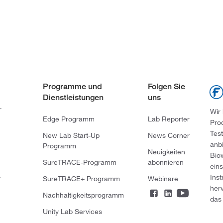
Programme und
Folgen Sie
Dienstleistungen
uns
-
Wir
Edge Programm
Lab Reporter
Pro
Tes
New Lab Start-Up
News Corner
anb
Programm
Neuigkeiten
Bio
SureTRACE-Programm
abonnieren
ein
Ins
r
SureTRACE+ Programm
Webinare
her
Nachhaltigkeitsprogramm
das 
Unity Lab Services