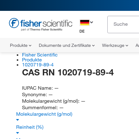
DE
Produkte
Dokumente und Zertifikate
Werkzeuge
A
Fisher Scientific
Produkte
1020719-89-4
CAS RN 1020719-89-4
IUPAC Name:
—
Synonyme:
—
Molekulargewicht (g/mol):
—
Summenformel:
—
Molekulargewicht (g/mol)
Reinheit (%)