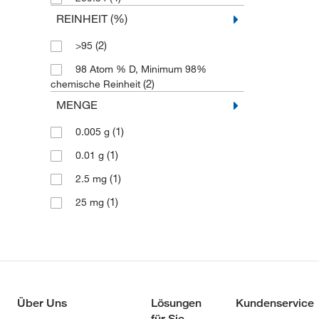
REINHEIT (%)
(2)
>95
98 Atom % D, Minimum 98%
(2)
chemische Reinheit
MENGE
(1)
0.005 g
(1)
0.01 g
(1)
2.5 mg
(1)
25 mg
Über Uns
Lösungen
Kundenservice
für Sie