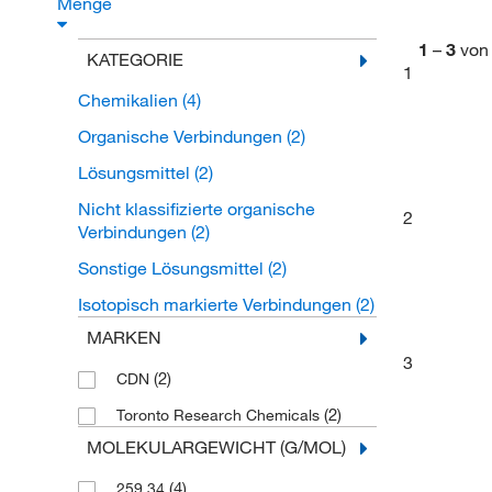
Menge
1
–
3
von
KATEGORIE
1
Chemikalien
(4)
Organische Verbindungen
(2)
Lösungsmittel
(2)
Nicht klassifizierte organische
2
Verbindungen
(2)
Sonstige Lösungsmittel
(2)
Isotopisch markierte Verbindungen
(2)
MARKEN
3
(2)
CDN
(2)
Toronto Research Chemicals
MOLEKULARGEWICHT (G/MOL)
(4)
259.34