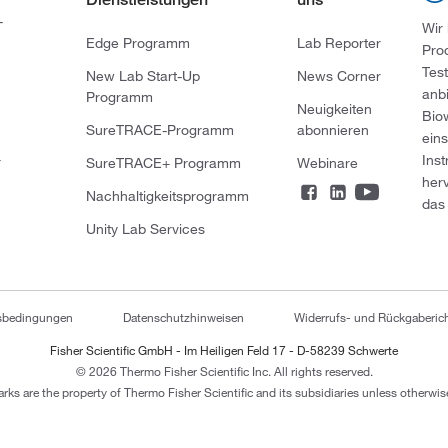
-
Wir
Edge Programm
Lab Reporter
Pro
Tes
New Lab Start-Up
News Corner
anb
Programm
Neuigkeiten
Bio
SureTRACE-Programm
abonnieren
ein
Ins
r
SureTRACE+ Programm
Webinare
her
Nachhaltigkeitsprogramm
das 
Unity Lab Services
tsbedingungen
Datenschutzhinweisen
Widerrufs- und Rückgaberich
Fisher Scientific GmbH - Im Heiligen Feld 17 - D-58239 Schwerte
© 2026 Thermo Fisher Scientific Inc. All rights reserved.
arks are the property of Thermo Fisher Scientific and its subsidiaries unless otherwise