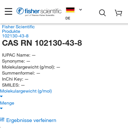
DE
Fisher Scientific
Produkte
102130-43-8
CAS RN 102130-43-8
IUPAC Name:
—
Synonyme:
—
Molekulargewicht (g/mol):
—
Summenformel:
—
InChi Key:
—
SMILES:
—
Molekulargewicht (g/mol)
Menge
Ergebnisse verfeinern