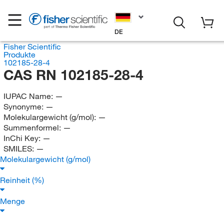
DE
Fisher Scientific
Produkte
102185-28-4
CAS RN 102185-28-4
IUPAC Name:
—
Synonyme:
—
Molekulargewicht (g/mol):
—
Summenformel:
—
InChi Key:
—
SMILES:
—
Molekulargewicht (g/mol)
Reinheit (%)
Menge