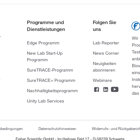
Programme und
Folgen Sie
Dienstleistungen
uns
-
Wir
Edge Programm
Lab Reporter
Pro
Tes
New Lab Start-Up
News Corner
anb
Programm
Neuigkeiten
Bio
SureTRACE-Programm
abonnieren
ein
Ins
r
SureTRACE+ Programm
Webinare
her
Nachhaltigkeitsprogramm
das 
Unity Lab Services
tsbedingungen
Datenschutzhinweisen
Widerrufs- und Rückgaberich
Fisher Scientific GmbH - Im Heiligen Feld 17 - D-58239 Schwerte