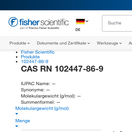
DE
Produkte
Dokumente und Zertifikate
Werkzeuge
A
Fisher Scientific
Produkte
102447-86-9
CAS RN 102447-86-9
IUPAC Name:
—
Synonyme:
—
Molekulargewicht (g/mol):
—
Summenformel:
—
Molekulargewicht (g/mol)
Menge