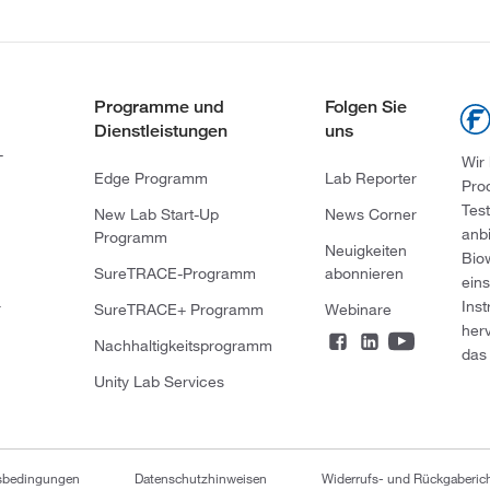
Programme und
Folgen Sie
Dienstleistungen
uns
-
Wir
Edge Programm
Lab Reporter
Pro
Tes
New Lab Start-Up
News Corner
anb
Programm
Neuigkeiten
Bio
SureTRACE-Programm
abonnieren
ein
Ins
r
SureTRACE+ Programm
Webinare
her
Nachhaltigkeitsprogramm
das 
Unity Lab Services
tsbedingungen
Datenschutzhinweisen
Widerrufs- und Rückgaberich