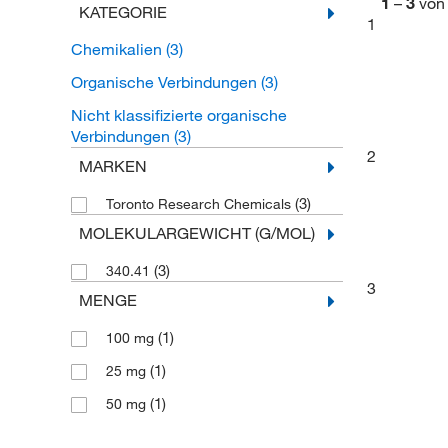
1
–
3
von
KATEGORIE
1
Chemikalien
(3)
Organische Verbindungen
(3)
Nicht klassifizierte organische
Verbindungen
(3)
2
MARKEN
(3)
Toronto Research Chemicals
MOLEKULARGEWICHT (G/MOL)
(3)
340.41
3
MENGE
(1)
100 mg
(1)
25 mg
(1)
50 mg