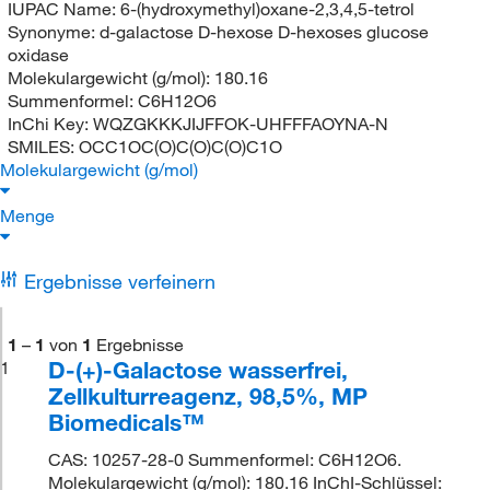
IUPAC Name:
6-(hydroxymethyl)oxane-2,3,4,5-tetrol
Synonyme:
d-galactose D-hexose D-hexoses glucose
oxidase
Molekulargewicht (g/mol):
180.16
Summenformel:
C6H12O6
InChi Key:
WQZGKKKJIJFFOK-UHFFFAOYNA-N
SMILES:
OCC1OC(O)C(O)C(O)C1O
Molekulargewicht (g/mol)
Menge
Ergebnisse verfeinern
1
–
1
von
1
Ergebnisse
D-(+)-Galactose wasserfrei,
1
Zellkulturreagenz, 98,5%, MP
Biomedicals™
CAS: 10257-28-0 Summenformel: C6H12O6.
Molekulargewicht (g/mol): 180.16 InChI-Schlüssel: