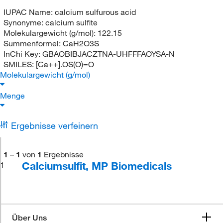
IUPAC Name:
calcium sulfurous acid
Synonyme:
calcium sulfite
Molekulargewicht (g/mol):
122.15
Summenformel:
CaH2O3S
InChi Key:
GBAOBIBJACZTNA-UHFFFAOYSA-N
SMILES:
[Ca++].OS(O)=O
Molekulargewicht (g/mol)
Menge
Ergebnisse verfeinern
1
–
1
von
1
Ergebnisse
Calciumsulfit, MP Biomedicals
1
Über Uns