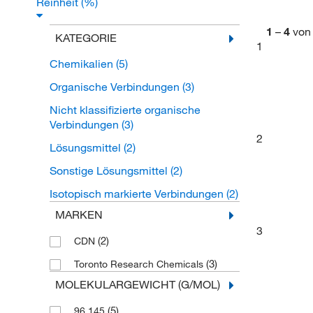
Reinheit (%)
1
–
4
von
KATEGORIE
1
Chemikalien
(5)
Organische Verbindungen
(3)
Nicht klassifizierte organische
Verbindungen
(3)
2
Lösungsmittel
(2)
Sonstige Lösungsmittel
(2)
Isotopisch markierte Verbindungen
(2)
MARKEN
3
(2)
CDN
(3)
Toronto Research Chemicals
MOLEKULARGEWICHT (G/MOL)
(5)
96.145