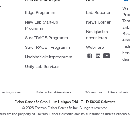
-
Wir
Edge Programm
Lab Reporter
Pro
Tes
New Lab Start-Up
News Corner
anb
Programm
Neuigkeiten
Bio
SureTRACE-Programm
abonnieren
ein
Ins
r
SureTRACE+ Programm
Webinare
her
Nachhaltigkeitsprogramm
das 
Unity Lab Services
tsbedingungen
Datenschutzhinweisen
Widerrufs- und Rückgaberich
Fisher Scientific GmbH - Im Heiligen Feld 17 - D-58239 Schwerte
© 2026 Thermo Fisher Scientific Inc. All rights reserved.
arks are the property of Thermo Fisher Scientific and its subsidiaries unless otherwise