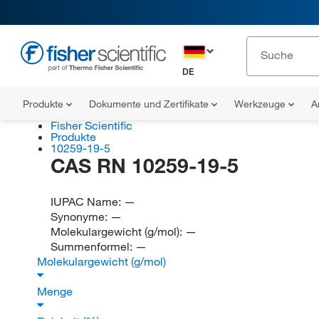
DE
Produkte
Dokumente und Zertifikate
Werkzeuge
A
Fisher Scientific
Produkte
10259-19-5
CAS RN 10259-19-5
IUPAC Name:
—
Synonyme:
—
Molekulargewicht (g/mol):
—
Summenformel:
—
Molekulargewicht (g/mol)
Menge