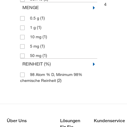
4
MENGE
(1)
0.5 g
(1)
1 g
(1)
10 mg
(1)
5 mg
(1)
50 mg
REINHEIT (%)
98 Atom % D, Minimum 98%
(2)
chemische Reinheit
Über Uns
Lösungen
Kundenservice
für Sie