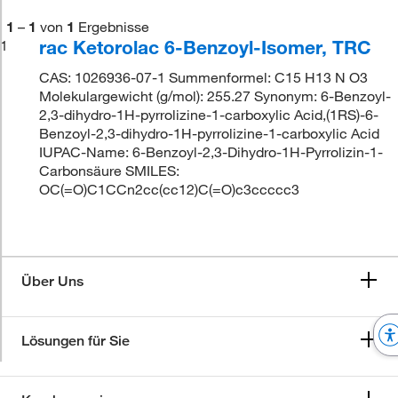
1
–
1
von
1
Ergebnisse
rac Ketorolac 6-Benzoyl-Isomer, TRC
1
CAS: 1026936-07-1 Summenformel: C15 H13 N O3
Molekulargewicht (g/mol): 255.27 Synonym: 6-Benzoyl-
2,3-dihydro-1H-pyrrolizine-1-carboxylic Acid,(1RS)-6-
Benzoyl-2,3-dihydro-1H-pyrrolizine-1-carboxylic Acid
IUPAC-Name: 6-Benzoyl-2,3-Dihydro-1H-Pyrrolizin-1-
Carbonsäure SMILES:
OC(=O)C1CCn2cc(cc12)C(=O)c3ccccc3
Über Uns
Lösungen für Sie