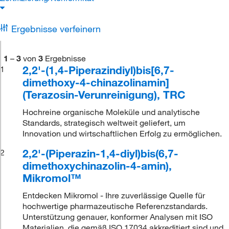
Ergebnisse verfeinern
1
–
3
von
3
Ergebnisse
2,2'-(1,4-Piperazindiyl)bis[6,7-
1
dimethoxy-4-chinazolinamin]
(Terazosin-Verunreinigung), TRC
Hochreine organische Moleküle und analytische
Standards, strategisch weltweit geliefert, um
Innovation und wirtschaftlichen Erfolg zu ermöglichen.
2,2'-(Piperazin-1,4-diyl)bis(6,7-
2
dimethoxychinazolin-4-amin),
Mikromol™
Entdecken Mikromol - Ihre zuverlässige Quelle für
hochwertige pharmazeutische Referenzstandards.
Unterstützung genauer, konformer Analysen mit ISO
Materialien, die gemäß ISO 17034 akkreditiert sind und