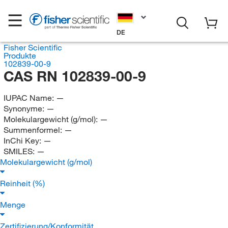
DE
Fisher Scientific
Produkte
102839-00-9
CAS RN 102839-00-9
IUPAC Name:
—
Synonyme:
—
Molekulargewicht (g/mol):
—
Summenformel:
—
InChi Key:
—
SMILES:
—
Molekulargewicht (g/mol)
Reinheit (%)
Menge
Zertifizierung/Konformität