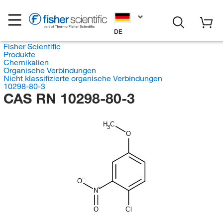
DE
Fisher Scientific
Produkte
Chemikalien
Organische Verbindungen
Nicht klassifizierte organische Verbindungen
10298-80-3
CAS RN 10298-80-3
H
C
3
O
O
N
O
Cl