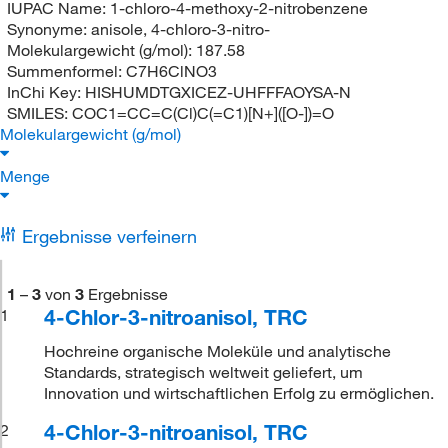
IUPAC Name:
1-chloro-4-methoxy-2-nitrobenzene
Synonyme:
anisole, 4-chloro-3-nitro-
Molekulargewicht (g/mol):
187.58
Summenformel:
C7H6ClNO3
InChi Key:
HISHUMDTGXICEZ-UHFFFAOYSA-N
SMILES:
COC1=CC=C(Cl)C(=C1)[N+]([O-])=O
Molekulargewicht (g/mol)
Menge
Ergebnisse verfeinern
1
–
3
von
3
Ergebnisse
4-Chlor-3-nitroanisol, TRC
1
Hochreine organische Moleküle und analytische
Standards, strategisch weltweit geliefert, um
Innovation und wirtschaftlichen Erfolg zu ermöglichen.
4-Chlor-3-nitroanisol, TRC
2