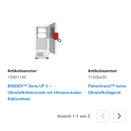
Artikelnummer
Artikelnummer
15901102
17426432
BINDER™ Serie UF V –
Fisherbrand™ Isote
Ultratiefkühlschrank mit klimaneutralen
Ultratiefkühlgerät
Kältemitteln
Ansicht 1-1 von
2