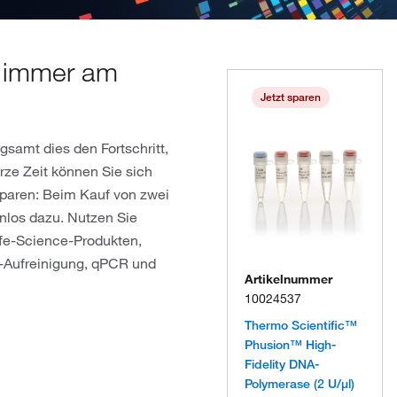
t immer am
Jetzt sparen
samt dies den Fortschritt,
rze Zeit können Sie sich
sparen: Beim Kauf von zwei
enlos dazu. Nutzen Sie
ife-Science-Produkten,
NA-Aufreinigung, qPCR und
Artikelnummer
10024537
Thermo Scientific™
Phusion™ High-
Fidelity DNA-
Polymerase (2 U/μl)