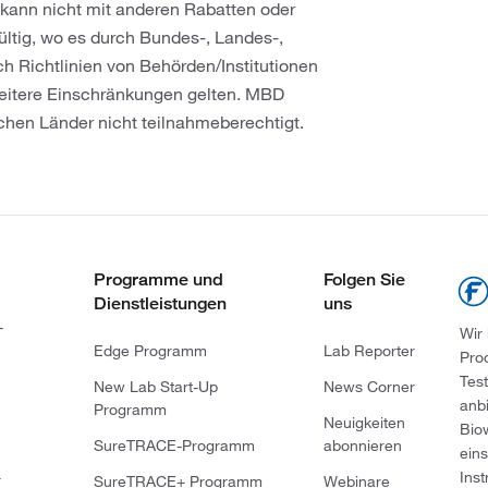
n kann nicht mit anderen Rabatten oder
ltig, wo es durch Bundes-, Landes-,
ch Richtlinien von Behörden/Institutionen
 weitere Einschränkungen gelten. MBD
ischen Länder nicht teilnahmeberechtigt.
Programme und
Folgen Sie
Dienstleistungen
uns
-
Wir
Edge Programm
Lab Reporter
Pro
Tes
New Lab Start-Up
News Corner
anb
Programm
Neuigkeiten
Bio
SureTRACE-Programm
abonnieren
ein
Ins
r
SureTRACE+ Programm
Webinare