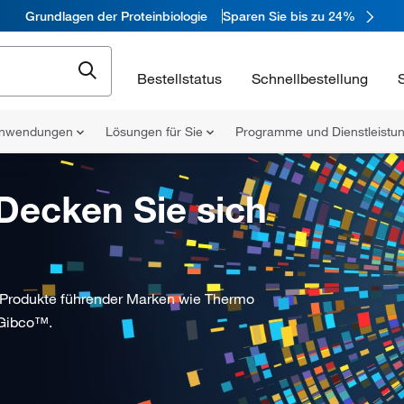
Grundlagen der Proteinbiologie
Sparen Sie bis zu 24%
Bestellstatus
Schnellbestellung
nwendungen
Lösungen für Sie
Programme und Dienstleist
 Decken Sie sich
e Produkte führender Marken wie Thermo
 Gibco™.