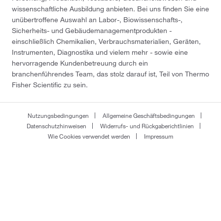
wissenschaftliche Ausbildung anbieten. Bei uns finden Sie eine
unübertroffene Auswahl an Labor-, Biowissenschafts-,
Sicherheits- und Gebäudemanagementprodukten -
einschließlich Chemikalien, Verbrauchsmaterialien, Geräten,
Instrumenten, Diagnostika und vielem mehr - sowie eine
hervorragende Kundenbetreuung durch ein
branchenführendes Team, das stolz darauf ist, Teil von Thermo
Fisher Scientific zu sein.
Nutzungsbedingungen
Allgemeine Geschäftsbedingungen
Datenschutzhinweisen
Widerrufs- und Rückgaberichtlinien
Wie Cookies verwendet werden
Impressum
Fisher Scientific GmbH - Im Heiligen Feld 17 - D-58239 Schwerte
© 2026 Thermo Fisher Scientific Inc. All rights reserved.
All trademarks are the property of Thermo Fisher Scientific and its subsidiaries
unless otherwise specified.