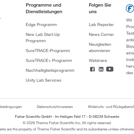
Programme und
Folgen Sie
Dienstleistungen
uns
-
Wir
Edge Programm
Lab Reporter
Pro
Tes
New Lab Start-Up
News Corner
anb
Programm
Neuigkeiten
Bio
SureTRACE-Programm
abonnieren
ein
Ins
r
SureTRACE+ Programm
Webinare
her
Nachhaltigkeitsprogramm
das 
Unity Lab Services
tsbedingungen
Datenschutzhinweisen
Widerrufs- und Rückgaberich
Fisher Scientific GmbH - Im Heiligen Feld 17 - D-58239 Schwerte
© 2026 Thermo Fisher Scientific Inc. All rights reserved.
arks are the property of Thermo Fisher Scientific and its subsidiaries unless otherwise