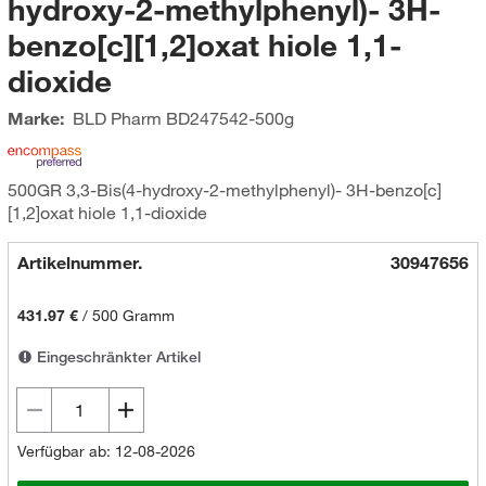
hydroxy-2-methylphenyl)- 3H-
benzo[c][1,2]oxat hiole 1,1-
dioxide
Marke:
BLD Pharm
BD247542-500g
500GR 3,3-Bis(4-hydroxy-2-methylphenyl)- 3H-benzo[c]
[1,2]oxat hiole 1,1-dioxide
Artikelnummer.
30947656
431.97 €
/
500 Gramm
Eingeschränkter Artikel
Verfügbar ab: 12-08-2026