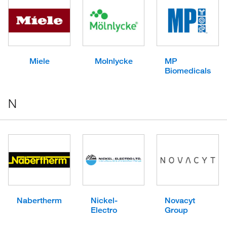
Miele
Molnlycke
MP
Biomedicals
N
Nabertherm
Nickel-
Novacyt
Electro
Group