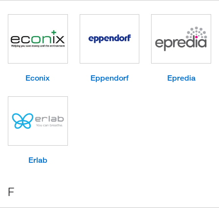
Econix
Eppendorf
Epredia
Erlab
F