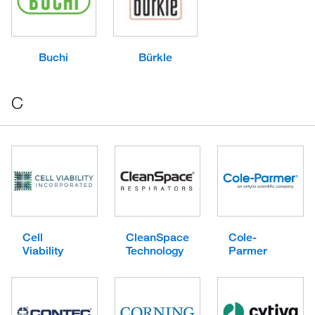
Buchi
Bürkle
C
Cell
CleanSpace
Cole-
Viability
Technology
Parmer