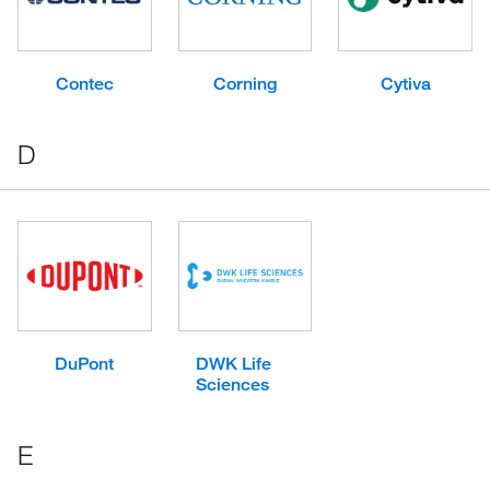
Contec
Corning
Cytiva
D
DuPont
DWK Life
Sciences
E