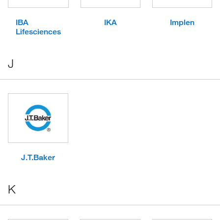
IBA
IKA
Implen
Lifesciences
J
J.T.Baker
K