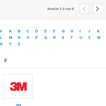
Ansicht 1-2 von
6
#
A
B
C
D
E
F
G
H
I
J
K
L
M
N
O
P
Q
R
S
T
U
V
W
X
Y
Z
#
3M