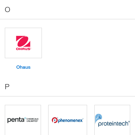
O
Ohaus
P