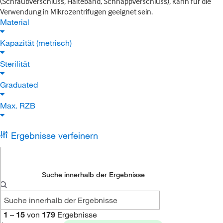
(Schraubverschluss, Halteband, Schnappverschluss), kann für die
Verwendung in Mikrozentrifugen geeignet sein.
Material
Kapazität (metrisch)
Sterilität
Graduated
Max. RZB
Ergebnisse verfeinern
Suche innerhalb der Ergebnisse
1
–
15
von
179
Ergebnisse